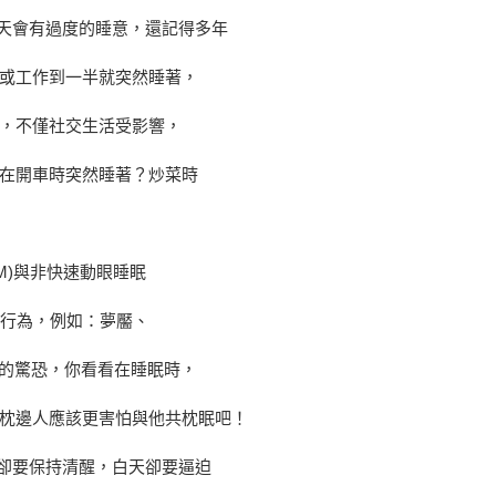
白天會有過度的睡意，還記得多年
或工作到一半就突然睡著，
，不僅社交生活受影響，
在開車時突然睡著？炒菜時
 REM)與非快速動眼睡眠
可能發生的行為，例如：夢靨、
現的驚恐，你看看在睡眠時，
枕邊人應該更害怕與他共枕眠吧！
時卻要保持清醒，白天卻要逼迫