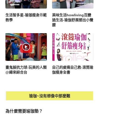
生活智多星-瑜珈瘦身示範
美味生活howliving百變
教學
過生活-瑜伽舒展塑出小蠻
腰
畫鬼臉抗力球-玩美的人類
自己的痠痛自己救-滾筒瑜
@緯來綜合台
伽瘦身全書
瑜珈~沒有想像中那麼難
為什麼需要瑜珈墊？