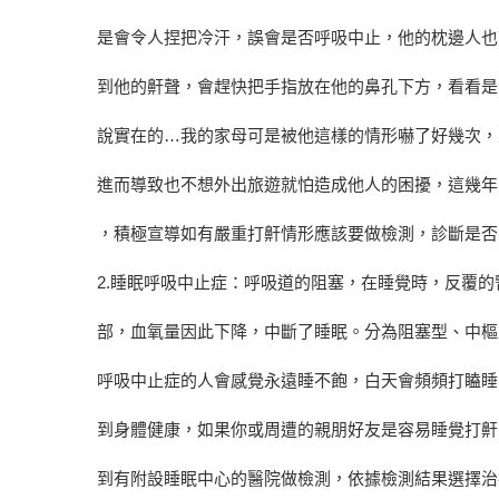
是會令人捏把冷汗，誤會是否呼吸中止，他的枕邊人也
到他的鼾聲，會趕快把手指放在他的鼻孔下方，看看是
說實在的…我的家母可是被他這樣的情形嚇了好幾次，
進而導致也不想外出旅遊就怕造成他人的困擾，這幾年
，積極宣導如有嚴重打鼾情形應該要做檢測，診斷是否
2.睡眠呼吸中止症：呼吸道的阻塞，在睡覺時，反覆
部，血氧量因此下降，中斷了睡眠。分為阻塞型、中樞
呼吸中止症的人會感覺永遠睡不飽，白天會頻頻打瞌睡
到身體健康，如果你或周遭的親朋好友是容易睡覺打鼾
到有附設睡眠中心的醫院做檢測，依據檢測結果選擇治