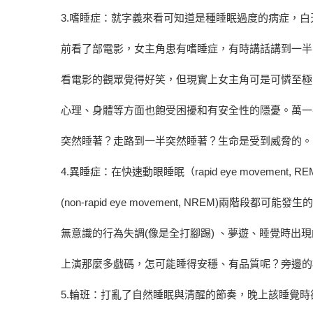
3.嗜睡症：就字義來看可知道是種睡眠過度的病症，
前看了部電影，女主角患有嗜睡症，有時講話講到一半
看電影的觀眾覺得好笑，但現實上女主角可是可憐至極
心理、身體等方面也飽受困擾和有安全性的隱憂。萬一
突然睡著？走路到一半突然睡著？生命是受到威脅的。
4.異睡症：在快速動眼睡眠（rapid eye movement,
(non-rapid eye movement, NREM)兩階段都
無意識的行為失調(像是全打腳踢) 、夢遊、睡覺時出
上演那麼多戲碼，怎可能睡得安穩、有品質呢？旁邊的
5.輪班：打亂了自然睡眠與清醒的節奏，晚上該睡覺