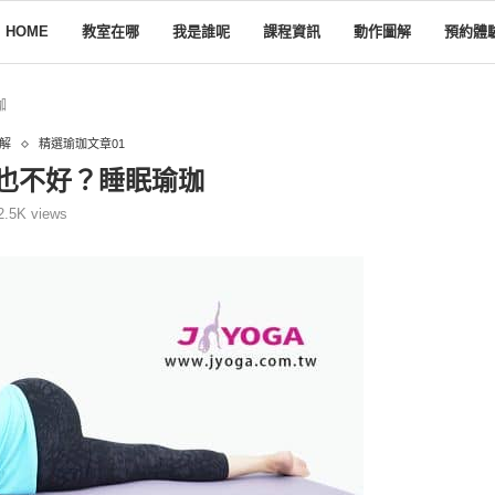
HOME
教室在哪
我是誰呢
課程資訊
動作圖解
預約體
珈
解
精選瑜珈文章01
也不好？睡眠瑜珈
2.5K
views