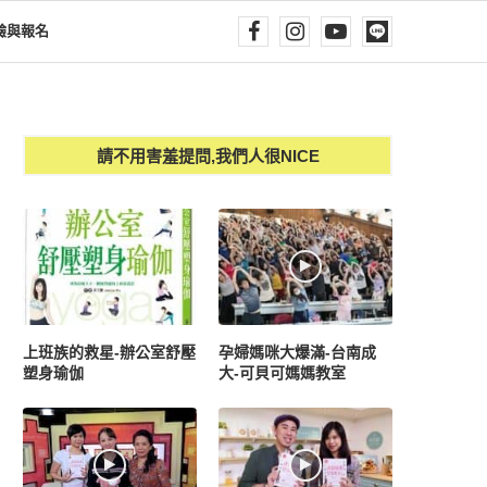
驗與報名
請不用害羞提問,我們人很NICE
上班族的救星-辦公室舒壓
孕婦媽咪大爆滿-台南成
塑身瑜伽
大-可貝可媽媽教室