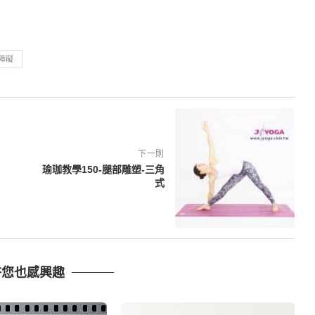
障礙
下一則
瑜珈教學150-腿部雕塑-三角
式
許您也感興趣