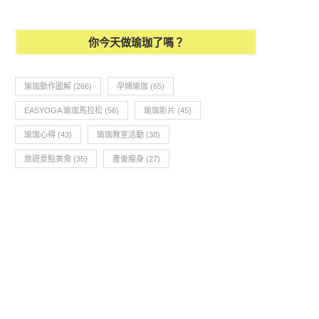
你今天做瑜珈了嗎？
瑜珈動作圖解
(266)
孕婦瑜珈
(65)
EASYOGA 瑜珈馬拉松
(56)
瑜珈影片
(45)
瑜珈心得
(43)
瑜珈教室活動
(38)
旅遊景點美食
(35)
產後瘦身
(27)