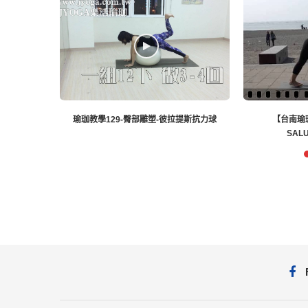
提斯抗力球
【台南瑜珈】瑜珈拜日式(SUN
珈
SALUTATIONS)練習...