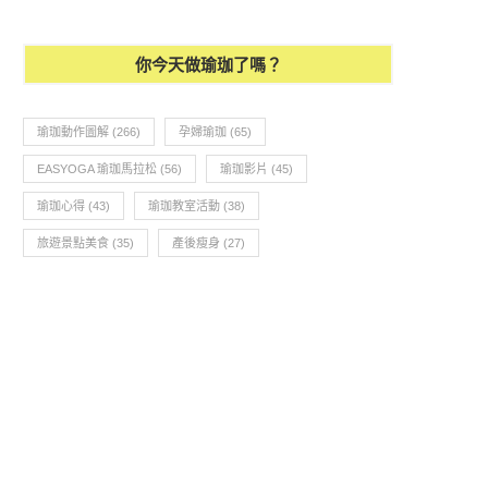
你今天做瑜珈了嗎？
瑜珈動作圖解
(266)
孕婦瑜珈
(65)
EASYOGA 瑜珈馬拉松
(56)
瑜珈影片
(45)
瑜珈心得
(43)
瑜珈教室活動
(38)
旅遊景點美食
(35)
產後瘦身
(27)