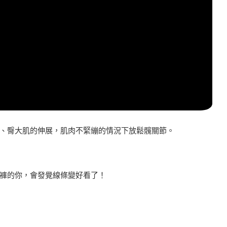
、臀大肌的伸展，肌肉不緊繃的情況下放鬆髖關節。
褲的你，會發覺線條變好看了！