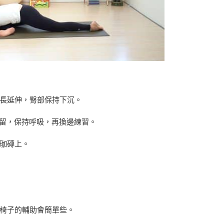
長延伸，臀部保持下沉。
停留，保持呼吸，再換邊練習。
珈磚上。
椅子的輔助會簡單些。