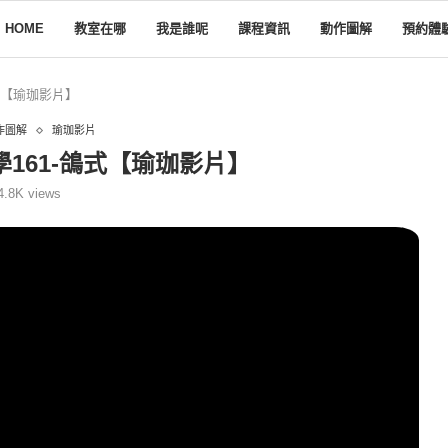
HOME
教室在哪
我是誰呢
課程資訊
動作圖解
預約體
式【瑜珈影片】
作圖解
瑜珈影片
161-鴿式【瑜珈影片】
4.8K
views