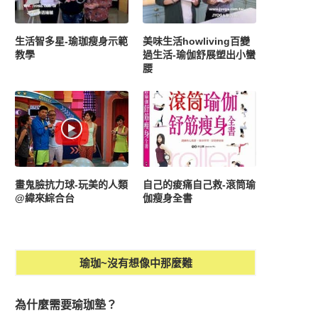
生活智多星-瑜珈瘦身示範
美味生活howliving百變
教學
過生活-瑜伽舒展塑出小蠻
腰
畫鬼臉抗力球-玩美的人類
自己的痠痛自己救-滾筒瑜
@緯來綜合台
伽瘦身全書
瑜珈~沒有想像中那麼難
為什麼需要瑜珈墊？