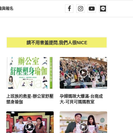
驗與報名
請不用害羞提問,我們人很NICE
上班族的救星-辦公室舒壓
孕婦媽咪大爆滿-台南成
塑身瑜伽
大-可貝可媽媽教室