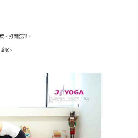
度、打開髖部、
睡眠。