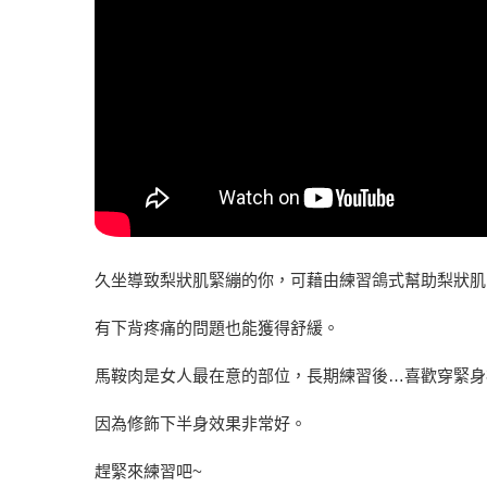
久坐導致梨狀肌緊繃的你，可藉由練習鴿式幫助梨狀肌
有下背疼痛的問題也能獲得舒緩。
馬鞍肉是女人最在意的部位，長期練習後…喜歡穿緊身
因為修飾下半身效果非常好。
趕緊來練習吧~