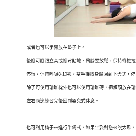
或者也可以手臂放在墊子上。
後腳可腳跟立高或腳背貼地，肩膀要放鬆，保持脊椎拉
停留，保持呼吸8-10次，雙手推將身體回到下犬式，
除了可使用瑜珈枕外也可以使用瑜珈磚，把額頭放在瑜
左右兩邊練習完後回到嬰兒式休息。
也可利用椅子來進行半鴿式，如果坐姿對您來說太難，