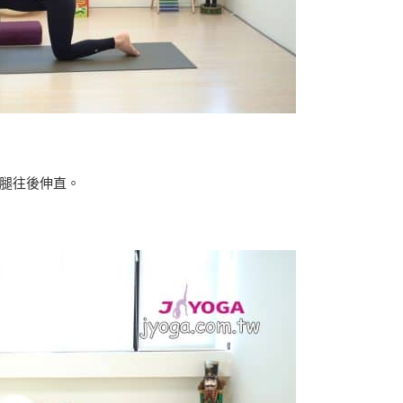
腿往後伸直。