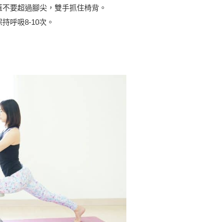
蓋不要超過腳尖，雙手抓住椅背。
呼吸8-10次。