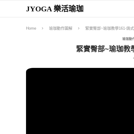
JYOGA 樂活瑜珈
Home
瑜珈動作圖解
緊實臀部~瑜珈教學161-鴿
瑜珈動
緊實臀部~瑜珈教學