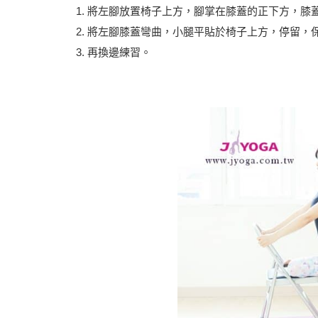
將左腳放置椅子上方，腳掌在膝蓋的正下方，膝
將左腳膝蓋彎曲，小腿平貼於椅子上方，停留，保持
再換邊練習。