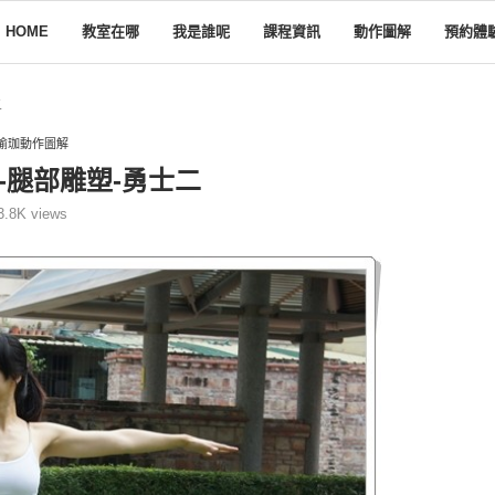
HOME
教室在哪
我是誰呢
課程資訊
動作圖解
預約體
二
瑜珈動作圖解
-腿部雕塑-勇士二
3.8K
views