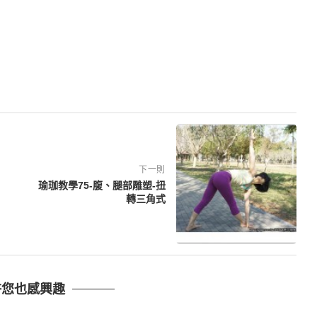
下一則
瑜珈教學75-腹、腿部雕塑-扭
轉三角式
許您也感興趣