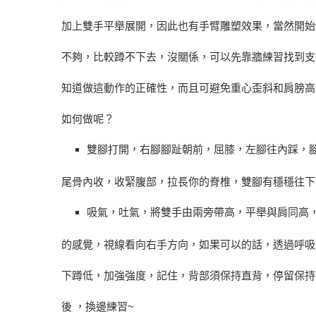
加上雙手平舉展開，因此也有手臂雕塑效果，當然開始
不夠，比較蹲不下去，沒關係，可以先靠牆練習找到支
知道做這動作的正確性，而且可避免重心歪斜和肩膀高
如何做呢？
雙腳打開，右腳腳趾朝前，屈膝，左腳往內踩，
尾骨內收，收緊腹部，拉長你的脊椎，雙腳有穩穩往下
吸氣，吐氣，將雙手由兩旁帶高，平舉與肩同高
的感覺，視線看向右手方向，如果可以的話，透過呼吸
下蹲低，加強強度，記住，背部須保持直背，停留保持3
後 ，換邊練習~