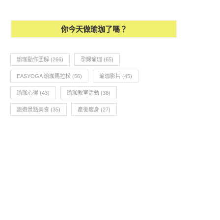
你今天做瑜珈了嗎？
瑜珈動作圖解
(266)
孕婦瑜珈
(65)
EASYOGA 瑜珈馬拉松
(56)
瑜珈影片
(45)
瑜珈心得
(43)
瑜珈教室活動
(38)
旅遊景點美食
(35)
產後瘦身
(27)