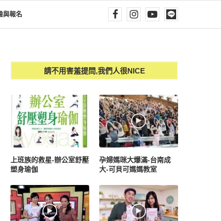
驗與報名
請不用害羞提問,我們人很NICE
上班族的救星-辦公室舒壓
孕婦媽咪大爆滿-台南成
塑身瑜伽
大-可貝可媽媽教室