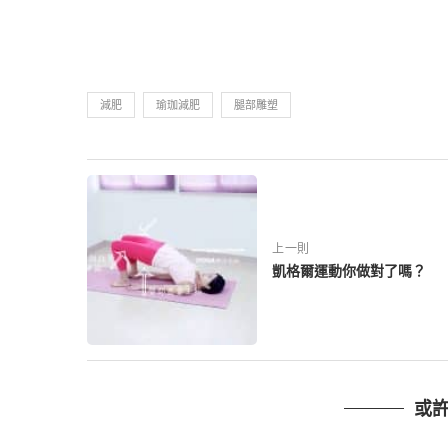
減肥
瑜珈減肥
腿部雕塑
上一則
凱格爾運動你做對了嗎？
或