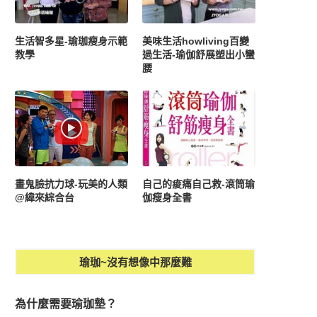
生活智多星-瑜珈瘦身示範
美味生活howliving百變
教學
過生活-瑜伽舒展塑出小蠻
腰
畫鬼臉抗力球-玩美的人類
自己的痠痛自己救-滾筒瑜
@緯來綜合台
伽瘦身全書
瑜珈~沒有想像中那麼難
為什麼需要瑜珈墊？