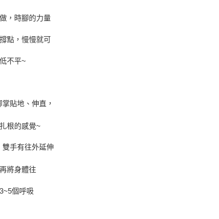
做，時腳的力量
撐點，慢慢就可
低不平~
腳掌貼地、伸直，
扎根的感覺~
，雙手有往外延伸
再將身體往
~5個呼吸