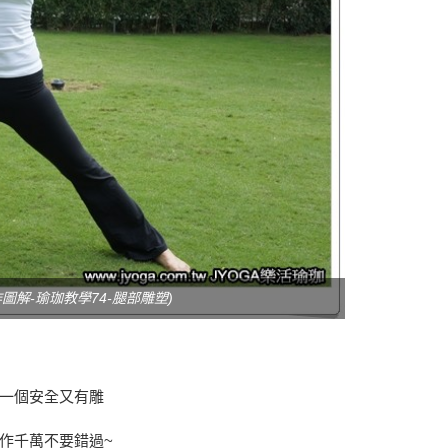
圖解-瑜珈教學74-腿部雕塑)
一個安全又有雕
作千萬不要錯過~