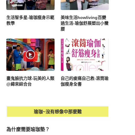
生活智多星-瑜珈瘦身示範
美味生活howliving百變
教學
過生活-瑜伽舒展塑出小蠻
腰
畫鬼臉抗力球-玩美的人類
自己的痠痛自己救-滾筒瑜
@緯來綜合台
伽瘦身全書
瑜珈~沒有想像中那麼難
為什麼需要瑜珈墊？