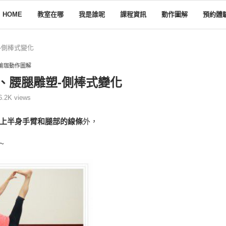
HOME
教室在哪
我是誰呢
課程資訊
動作圖解
預約體
-側棒式變化
瑜珈動作圖解
臂、腰腿雕塑-側棒式變化
6.2K
views
上半身手臂和腿部的線條
外，
~