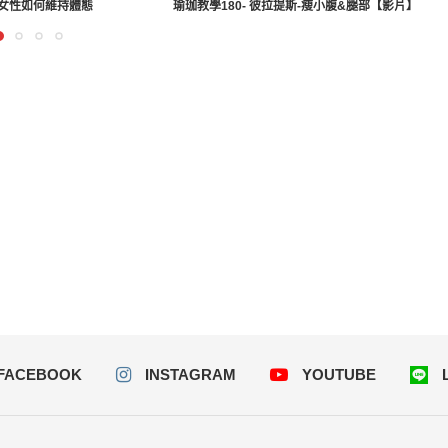
的女性如何維持體態
瑜珈教學180- 彼拉提斯-瘦小腹&腿部【影片】
FACEBOOK
INSTAGRAM
YOUTUBE