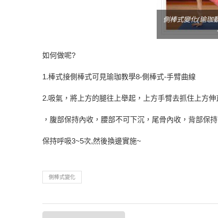
側棒式變化(瑜珈動
如何做呢?
1.棒式接側棒式可見
瑜珈教學8-側棒式-手臂曲線
2.吸氣，將上方的腿往上舉起，上方手臂去抓住上方
，腹部保持內收，腰部不可下沉，尾骨內收，背部保持中
保持呼吸3~5次,然後換邊實施~
側棒式變化