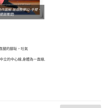
作圖解-瑜珈教學32-手臂、
腰腿雕塑)
伸直腿的腳趾，吐氣
立的中心線,身體為一直線,