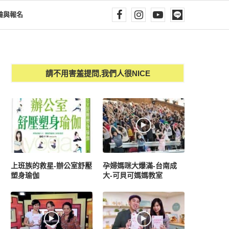
驗與報名
請不用害羞提問,我們人很NICE
上班族的救星-辦公室舒壓
孕婦媽咪大爆滿-台南成
塑身瑜伽
大-可貝可媽媽教室