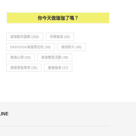
瑜珈教學188-流動瑜珈【影片】
原來睡太多也不好？睡眠瑜
你今天做瑜珈了嗎？
瑜珈動作圖解
(266)
孕婦瑜珈
(65)
EASYOGA 瑜珈馬拉松
(56)
瑜珈影片
(45)
瑜珈心得
(43)
瑜珈教室活動
(38)
旅遊景點美食
(35)
產後瘦身
(27)
LINE