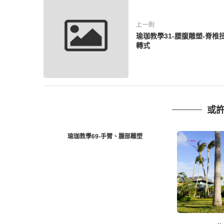
上一則
瑜珈教學31-腰腹雕塑-脊椎
轉式
或
瑜珈教學69-手臂、腿部雕塑