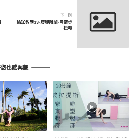
下一則
扭
瑜珈教學33-腰腿雕塑-弓箭步
扭轉
許您也感興趣