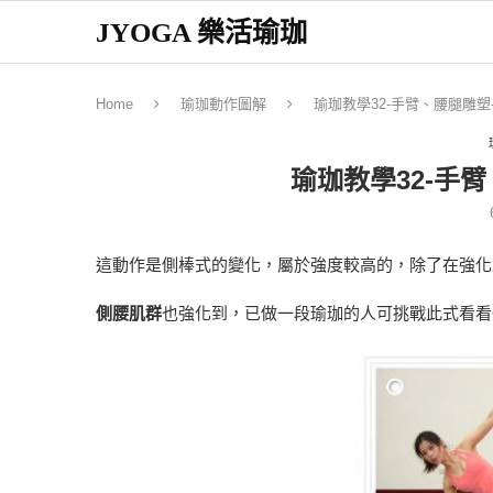
JYOGA 樂活瑜珈
Home
瑜珈動作圖解
瑜珈教學32-手臂、腰腿雕塑
瑜珈教學32-手
這動作是側棒式的變化，屬於強度較高的，除了在強化
側腰肌群
也強化到，已做一段瑜珈的人可挑戰此式看看