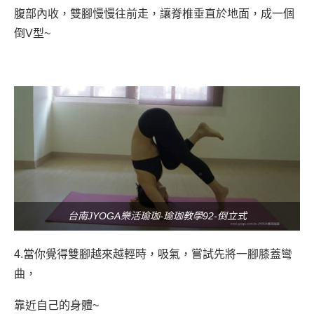
腹部內收，雙腳慢慢往前走，讓脊椎垂直於地面，成一個
倒V型~
台南JYOGA樂活瑜珈-瑜珈教學92-倒立式
4.當你覺得雙腳越來越輕時
，吸氣，嘗試先將一腳膝蓋彎
曲，
靠近自己的身體~