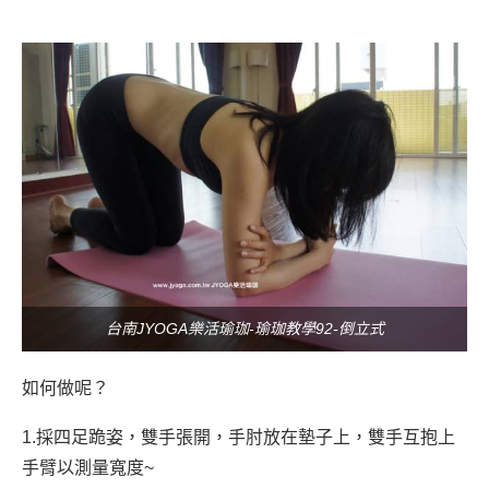
台南JYOGA樂活瑜珈-瑜珈教學92-倒立式
如何做呢？
1.採四足跪姿，雙手張開，手肘放在墊子上，雙手互抱上
手臂以測量寬度~