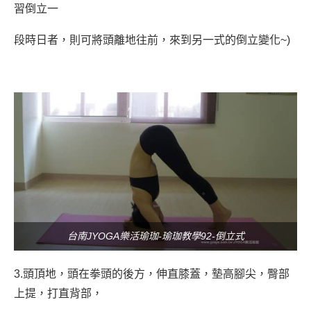
習倒立一
段時日者，則可將頭離地往前，來到另一式的倒立變化~)
台南JYOGA樂活瑜珈-瑜珈教學92-倒立式
3.頭頂地，頭在拳頭的後方，伸直膝蓋，墊高腳尖，臀部
上提，打直背部，