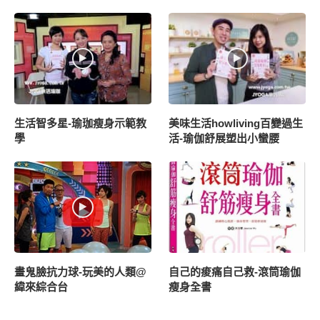
生活智多星-瑜珈瘦身示範教
美味生活howliving百變過生
學
活-瑜伽舒展塑出小蠻腰
畫鬼臉抗力球-玩美的人類@
自己的痠痛自己救-滾筒瑜伽
緯來綜合台
瘦身全書