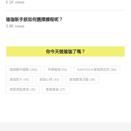
6.1K views
瑜珈新手該如何選擇課程呢？
3.9K views
你今天做瑜珈了嗎？
瑜珈動作圖解
(266)
孕婦瑜珈
(65)
EASYOGA 瑜珈馬拉松
(56)
瑜珈影片
(45)
瑜珈心得
(43)
瑜珈教室活動
(38)
旅遊景點美食
(35)
產後瘦身
(27)