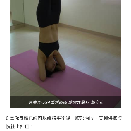
台南JYOGA樂活瑜珈-瑜珈教學92-倒立式
6.當你身體已經可以維持平衡後，腹部內收，雙腳併攏慢
慢往上伸直，