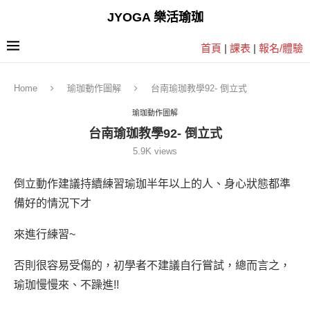
JYOGA 樂活瑜珈
首頁
|
課表
|
報名/體驗
Home
瑜珈動作圖解
台南瑜珈教學92- 倒立式
瑜珈動作圖解
台南瑜珈教學92- 倒立式
5.9K
views
倒立動作建議持續練習瑜珈半年以上的人、身心狀態都準
備好的情況下才
來進行練習~
否則很容易受傷的，初學者不建議自行嘗試，總而言之，
瑜珈慢慢來、不躁進!!