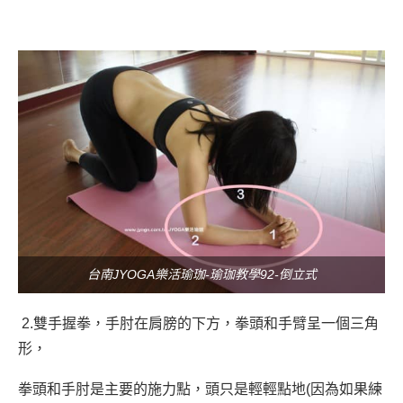
台南JYOGA樂活瑜珈-瑜珈教學92-倒立式
2.雙手握拳，手肘在肩膀的下方，拳頭和手臂呈一個三角
形，
拳頭和手肘是主要的施力點，頭只是輕輕點地(因為如果練