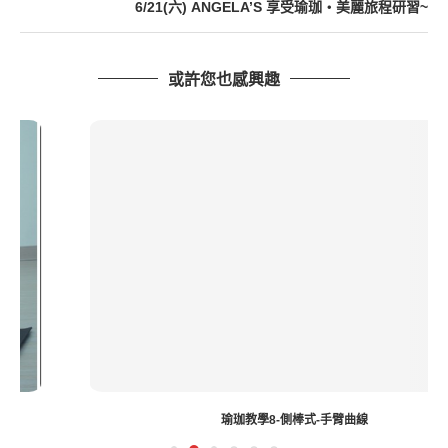
6/21(六) ANGELA’S 享受瑜珈‧美麗旅程研習~
或許您也感興趣
瑜珈教學8-側棒式-手臂曲線