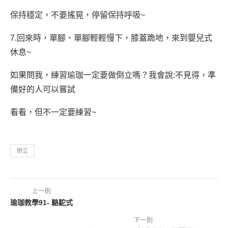
保持穩定，不要搖晃，停留保持呼吸~
7.回來時，單腳、單腳輕輕慢下，膝蓋跪地，來到嬰兒式
休息~
如果問我，練習瑜珈一定要做倒立嗎？我會說:不見得，準
備好的人可以嘗試
看看，但不一定要練習~
倒立
上一則
瑜珈教學91- 駱駝式
下一則