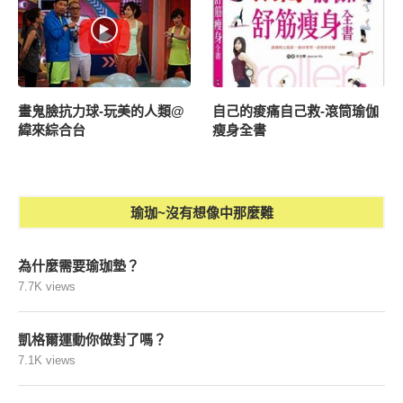
畫鬼臉抗力球-玩美的人類@
自己的痠痛自己救-滾筒瑜伽
緯來綜合台
瘦身全書
瑜珈~沒有想像中那麼難
為什麼需要瑜珈墊？
7.7K views
凱格爾運動你做對了嗎？
7.1K views