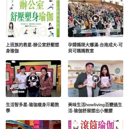
上班族的救星-辦公室舒壓塑
孕婦媽咪大爆滿-台南成大-可
身瑜伽
貝可媽媽教室
生活智多星-瑜珈瘦身示範教
美味生活howliving百變過生
學
活-瑜伽舒展塑出小蠻腰