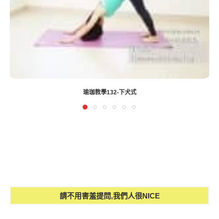
瑜珈教學132-下犬式
請不用害羞提問,我們人很NICE