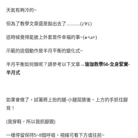
天氣有夠冷的~
但為了教學文章還是豁出去了………
(
≧
∀
≦
)
這時候覺得能披上外套是件幸福的事~
(
๑
￫
ܫ
￩
)
示範的這個動作是半月平衡的變化式~
半月平衡如何做呢？請參考以下文章→
瑜珈教學56-全身緊實-
半月式
如果會做了，試著將上抬的腿-小腿屈膝後，上方的手抓住腳
背！
(我穿鞋，所以我抓腳跟)
一樣停留保持5~8個呼吸，視線可看下方或往前~