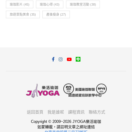
瑜珈影片
(45)
瑜珈心得
(43)
瑜珈教室活動
(38)
旅遊景點美食
(35)
產後瘦身
(27)
返回首頁
我是誰呢
課程資訊
聯絡方式
Copyright © 2009~2026 JYOGA樂活瑜珈
如蒙轉載，請註明文章之網址連結