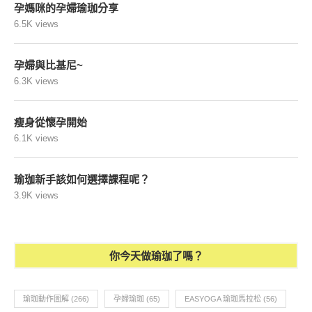
孕媽咪的孕婦瑜珈分享
6.5K views
孕婦與比基尼~
6.3K views
瘦身從懷孕開始
6.1K views
瑜珈新手該如何選擇課程呢？
3.9K views
你今天做瑜珈了嗎？
瑜珈動作圖解
(266)
孕婦瑜珈
(65)
EASYOGA 瑜珈馬拉松
(56)