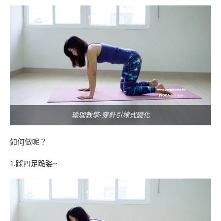
瑜珈教學-穿針引線式變化
如何做呢？
1.踩四足跪姿~