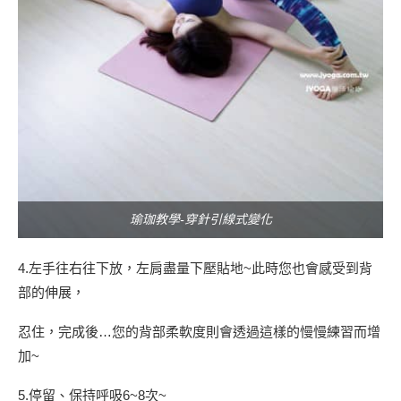
瑜珈教學-穿針引線式變化
4.左手往右往下放，左肩盡量下壓貼地~此時您也會感受到背
部的伸展，
忍住，完成後…您的背部柔軟度則會透過這樣的慢慢練習而增
加~
5.停留、保持呼吸6~8次~