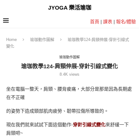
JYOGA 樂活瑜珈
首頁
|
課表
|
報名/體驗
Home
瑜珈動作圖解
瑜珈教學124-肩頸伸展-穿針引線式
變化
瑜珈動作圖解
瑜珈教學124-肩頸伸展-穿針引線式變化
8.4K
views
坐在電腦一整天，肩頸、腰背痠痛，大部分是那是因為長期處
在不正確
的姿勢下造成頸部肌肉疲勞、韌帶拉傷所導致的。
現在我們就來試試下面這個動作-
穿針引線式變化
來舒緩一下
肩頸吧~