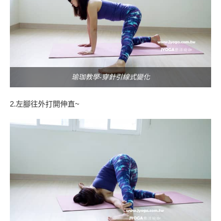
瑜珈教學-穿針引線式變化
2.左腳往外打開伸直~