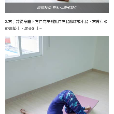
瑜珈教學-穿針引線式變化
3.右手臂從身體下方伸向左側抓住左腿腳踝或小腿，右肩和頭
輕靠墊上，尾骨朝上~