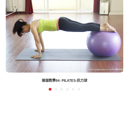
美味生活HOWLIVING百變過生活-瑜伽舒展塑出小蠻腰