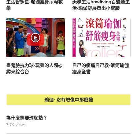
生活智多星-瑜珈瘦身示範教
美味生活howliving百變過生
學
活-瑜伽舒展塑出小蠻腰
畫鬼臉抗力球-玩美的人類@
自己的痠痛自己救-滾筒瑜伽
緯來綜合台
瘦身全書
瑜珈~沒有想像中那麼難
為什麼需要瑜珈墊？
7.7K views