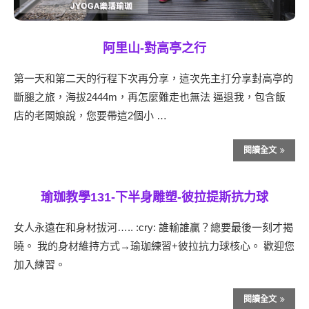
阿里山-對高亭之行
第一天和第二天的行程下次再分享，這次先主打分享對高亭的
斷腿之旅，海拔2444m，再怎麼難走也無法 逼退我，包含飯
店的老闆娘說，您要帶這2個小 …
閱讀全文
瑜珈教學131-下半身雕塑-彼拉提斯抗力球
女人永遠在和身材拔河….. :cry: 誰輸誰贏？總要最後一刻才揭
曉。 我的身材維持方式→瑜珈練習+彼拉抗力球核心。 歡迎您
加入練習。
閱讀全文