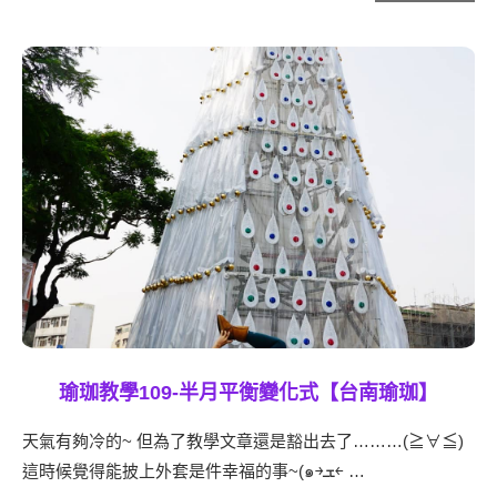
瑜珈教學109-半月平衡變化式【台南瑜珈】
天氣有夠冷的~ 但為了教學文章還是豁出去了………(≧∀≦)
這時候覺得能披上外套是件幸福的事~(๑￫ܫ￩ …