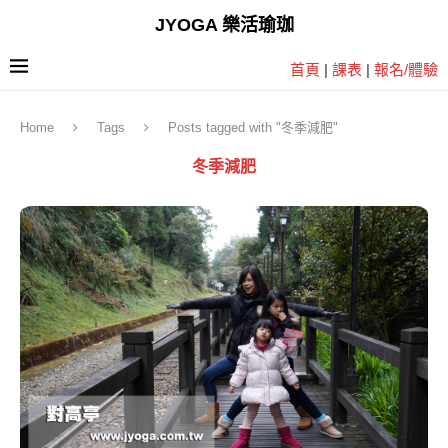
JYOGA 樂活瑜珈
首頁
|
課表
|
報名/體驗
Home
Tags
Posts tagged with "冬季減肥"
冬季減肥