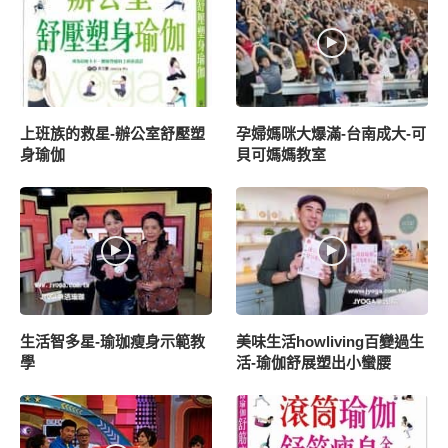
上班族的救星-辦公室舒壓塑
孕婦媽咪大爆滿-台南成大-可
身瑜伽
貝可媽媽教室
生活智多星-瑜珈瘦身示範教
美味生活howliving百變過生
學
活-瑜伽舒展塑出小蠻腰