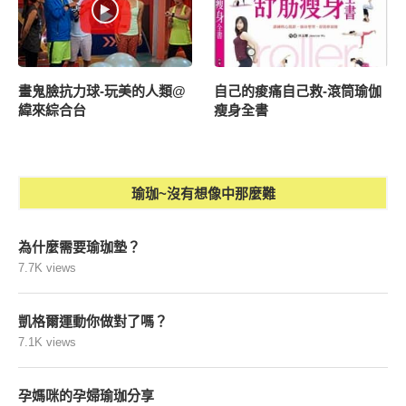
畫鬼臉抗力球-玩美的人類@
自己的痠痛自己救-滾筒瑜伽
緯來綜合台
瘦身全書
瑜珈~沒有想像中那麼難
為什麼需要瑜珈墊？
7.7K views
凱格爾運動你做對了嗎？
7.1K views
孕媽咪的孕婦瑜珈分享