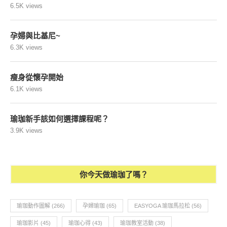
6.5K views
孕婦與比基尼~
6.3K views
瘦身從懷孕開始
6.1K views
瑜珈新手該如何選擇課程呢？
3.9K views
你今天做瑜珈了嗎？
瑜珈動作圖解
(266)
孕婦瑜珈
(65)
EASYOGA 瑜珈馬拉松
(56)
瑜珈影片
(45)
瑜珈心得
(43)
瑜珈教室活動
(38)