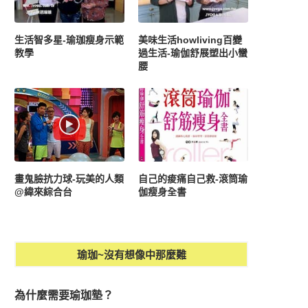
生活智多星-瑜珈瘦身示範
美味生活howliving百變
教學
過生活-瑜伽舒展塑出小蠻
腰
畫鬼臉抗力球-玩美的人類
自己的痠痛自己救-滾筒瑜
@緯來綜合台
伽瘦身全書
瑜珈~沒有想像中那麼難
為什麼需要瑜珈墊？