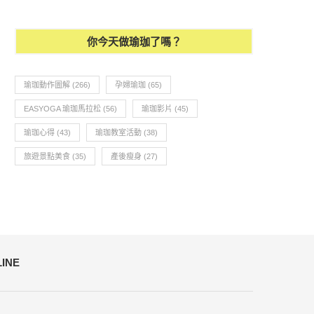
你今天做瑜珈了嗎？
瑜珈動作圖解
(266)
孕婦瑜珈
(65)
EASYOGA 瑜珈馬拉松
(56)
瑜珈影片
(45)
瑜珈心得
(43)
瑜珈教室活動
(38)
旅遊景點美食
(35)
產後瘦身
(27)
LINE