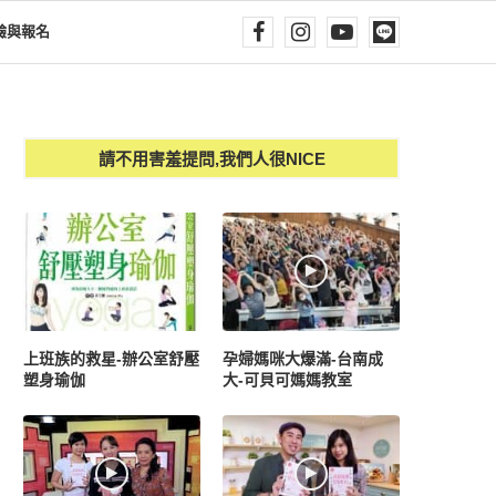
驗與報名
請不用害羞提問,我們人很NICE
上班族的救星-辦公室舒壓
孕婦媽咪大爆滿-台南成
塑身瑜伽
大-可貝可媽媽教室