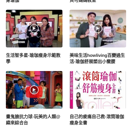
身瑜伽
貝可媽媽教室
生活智多星-瑜珈瘦身示範教
美味生活howliving百變過生
學
活-瑜伽舒展塑出小蠻腰
畫鬼臉抗力球-玩美的人類@
自己的痠痛自己救-滾筒瑜伽
緯來綜合台
瘦身全書