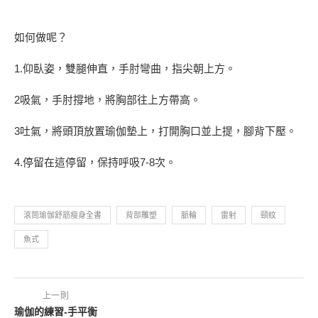
如何做呢？
1.仰臥姿，雙腿伸直，手肘彎曲，指尖朝上方。
2吸氣，手肘撐地，將胸部往上方帶高。
3吐氣，將頭頂放置瑜伽墊上，打開胸口並上提，腳背下壓。
4.停留在這停留，保持呼吸7-8次。
滾筒瑜伽舒筋瘦身全書
背部雕塑
脈輪
雷射
頸紋
魚式
上一則
瑜伽的練習-手平衡