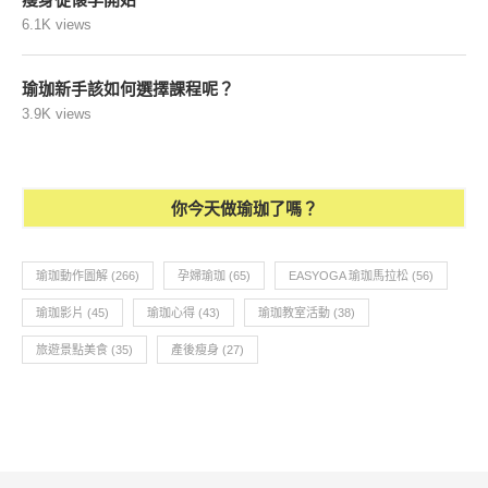
6.1K views
瑜珈新手該如何選擇課程呢？
3.9K views
你今天做瑜珈了嗎？
瑜珈動作圖解
(266)
孕婦瑜珈
(65)
EASYOGA 瑜珈馬拉松
(56)
瑜珈影片
(45)
瑜珈心得
(43)
瑜珈教室活動
(38)
旅遊景點美食
(35)
產後瘦身
(27)