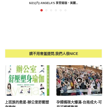
6/21(六) ANGELA’S 享受瑜珈‧美麗...
請不用害羞提問,我們人很NICE
上班族的救星-辦公室舒壓塑
孕婦媽咪大爆滿-台南成大-可