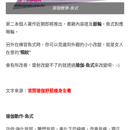
瑜珈教學-魚式
第二本個人著作近期即將推出，書籍內容提及
脈輪
，
魚式對應
喉輪
，
另外在練習魚式時，你可以見識到外觀的小小改變，就是女人
在意的”
頸紋”
會有所改善，雷射改變不了的就透過
瑜伽-魚式
來改變吧~ :-)
文字來源：
滾筒瑜伽舒筋瘦身全書
瑜伽動作-魚式
功效:強化背部、雕塑背部、美化下巴線條、改善背痛、矯正