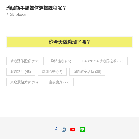
瑜珈新手該如何選擇課程呢？
3.9K views
你今天做瑜珈了嗎？
瑜珈動作圖解
(266)
孕婦瑜珈
(65)
EASYOGA 瑜珈馬拉松
(56)
瑜珈影片
(45)
瑜珈心得
(43)
瑜珈教室活動
(38)
旅遊景點美食
(35)
產後瘦身
(27)