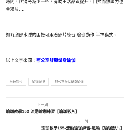
時間，疼痛將減少一些，有助生活品質提升，自然而然壓力也
會釋放….
如有腿部水腫的困擾可跟著影片練習-瑜珈動作-半神猴式。
以上文字來源：
辦公室舒壓塑身瑜伽
半神猴式
瑜珈減肥
辦公室舒壓塑身瑜伽
上一則
瑜珈教學153-流動瑜珈練習【瑜珈影片】
下一則
瑜珈教學155-流動瑜珈練習-脈輪【瑜珈影片】