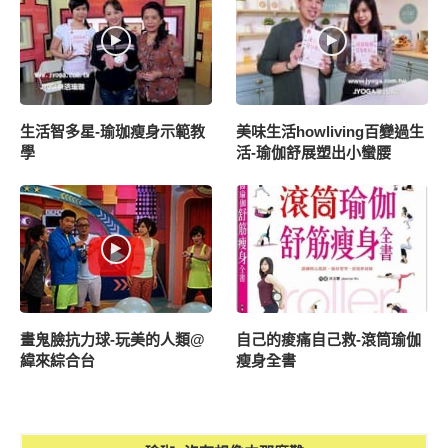
生活智多星-瑜珈瘦身示範教
美味生活howliving百變過生
學
活-瑜伽舒展塑出小蠻腰
畫鬼臉抗力球-玩美的人類@
自己的痠痛自己救-滾筒瑜伽
緯來綜合台
瘦身全書