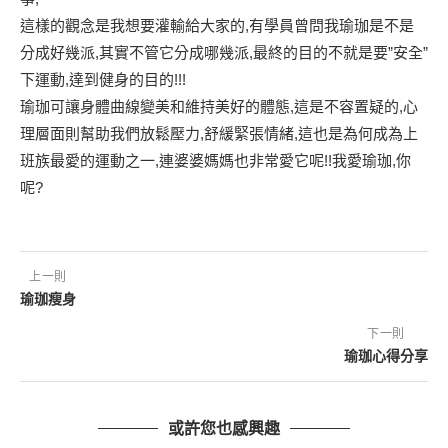
這樣的觀念是我想要灌輸給大家的,有學員曾問我瑜珈是不是
分成好幾派,其實不管它分成哪幾派,最終的目的不就是要”安全”
下運動,達到健身的目的!!!
瑜珈可讓身體曲線變美和維持美好的體態,這是不容置疑的,心
理層面則幫助我們放鬆壓力,舒緩緊張情緒,這也是為何成為上
班族最愛的運動之一,連婆婆媽媽也非常愛它呢!!我愛瑜珈,你
呢?
上一則
瑜珈瘦身
下一則
瑜珈心得分享
或許您也感興趣