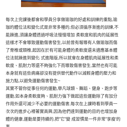
每次上完課後都會和學員分享做瑜珈的好處和訓練的重點,瑜
珈的體位法和變化式是非常多種的,但必須循序漸進的訓練,不
能躁進,須讓身體透過呼吸法慢慢增加 柔軟度和肌肉的延展性
這樣才不會導致運動傷害發生,以前曾有報導有人做瑜珈而傷
了脊椎或頸椎,起因在於有可能身體的柔軟度還未適應基本體
位法就躁進到變化 式進階版,所以就會在身體肌肉延展性和柔
軟度、肌耐力等還不夠強化下而導致傷害發生,當然也有可能
本身就有這些病痛卻沒有提供替代動作以減輕身體的壓力和
施力點,以避免運動傷害發生~
其實不管你從事任何的運動,舉凡球類、舞蹈、健身、跑步等
運動,如本身柔軟度夠、肌耐力強下做起這些運動除了有加分
作用外還可減少不必要的運動傷害,每次在上課時看到學員一
次次的進步心裡著實高興,因為他們達到運動的目的也增加身
體的健康,運動是要持續的,把”它”變 成習慣是一件非常”享瘦’的
事,