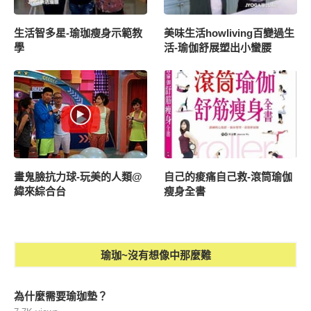
生活智多星-瑜珈瘦身示範教
美味生活howliving百變過生
學
活-瑜伽舒展塑出小蠻腰
畫鬼臉抗力球-玩美的人類@
自己的痠痛自己救-滾筒瑜伽
緯來綜合台
瘦身全書
瑜珈~沒有想像中那麼難
為什麼需要瑜珈墊？