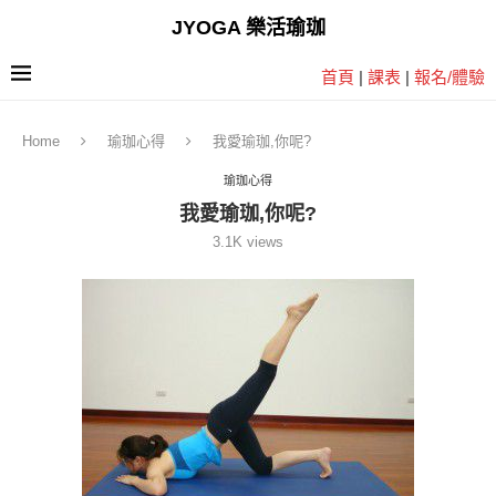
JYOGA 樂活瑜珈
首頁
|
課表
|
報名/體驗
Home
瑜珈心得
我愛瑜珈,你呢?
瑜珈心得
我愛瑜珈,你呢?
3.1K
views