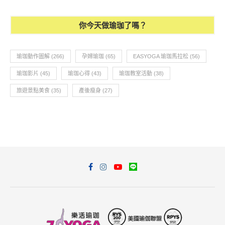
你今天做瑜珈了嗎？
瑜珈動作圖解
(266)
孕婦瑜珈
(65)
EASYOGA 瑜珈馬拉松
(56)
瑜珈影片
(45)
瑜珈心得
(43)
瑜珈教室活動
(38)
旅遊景點美食
(35)
產後瘦身
(27)