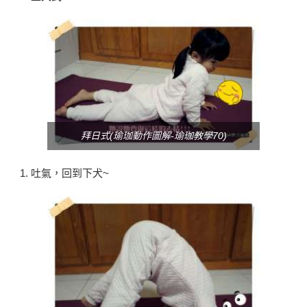
拜日式(瑜珈動作圖解-瑜珈教學70)
吐氣，回到下犬~