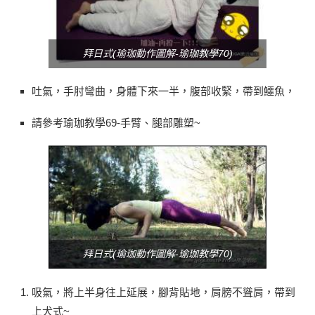
拜日式(瑜珈動作圖解-瑜珈教學70)
吐氣，手肘彎曲，身體下來一半，腹部收緊，帶到鱷魚，
請參考
瑜珈教學69-手臂、腿部雕塑
~
拜日式(瑜珈動作圖解-瑜珈教學70)
吸氣，將上半身往上延展，腳背貼地，肩膀不聳肩，帶到
上犬式~