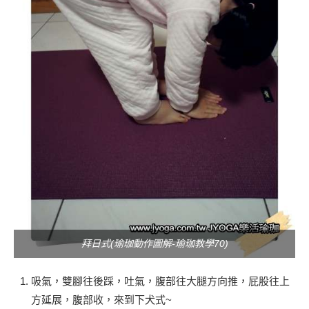
拜日式(瑜珈動作圖解-瑜珈教學70)
吸氣，雙腳往後踩，吐氣，腹部往大腿方向推，屁股往上
方延展，腹部收，來到下犬式~