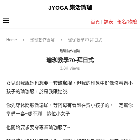
JYOGA 樂活瑜珈
首頁
|
課表
|
報名/體驗
Home
瑜珈動作圖解
瑜珈教學70-拜日式
瑜珈動作圖解
瑜珈教學70-拜日式
3.8K
views
女兒跟我說她也想要一套
瑜珈服
，但我的印象中好像沒看過小
孩子的瑜珈服，於是我跟她說:
你先穿休閒服做瑜珈，等阿母有看到在賣小孩子的，一定幫你
準備一套~想不到…這位小女子
也開始要求要穿專業瑜珈服了~