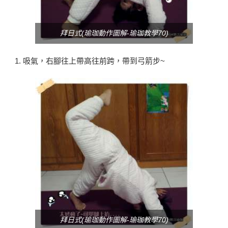
拜日式(瑜珈動作圖解-瑜珈教學70)
吸氣，右腳往上帶高往前跨，帶到弓箭步~
拜日式(瑜珈動作圖解-瑜珈教學70)