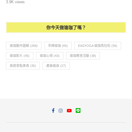
3.9K views
你今天做瑜珈了嗎？
瑜珈動作圖解
(266)
孕婦瑜珈
(65)
EASYOGA 瑜珈馬拉松
(56)
瑜珈影片
(45)
瑜珈心得
(43)
瑜珈教室活動
(38)
旅遊景點美食
(35)
產後瘦身
(27)