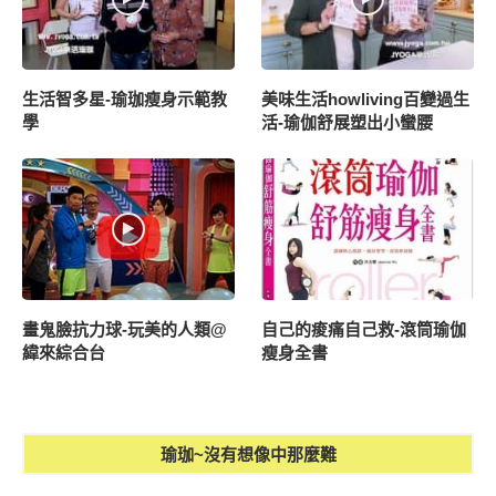
生活智多星-瑜珈瘦身示範教
美味生活howliving百變過生
學
活-瑜伽舒展塑出小蠻腰
畫鬼臉抗力球-玩美的人類@
自己的痠痛自己救-滾筒瑜伽
緯來綜合台
瘦身全書
瑜珈~沒有想像中那麼難