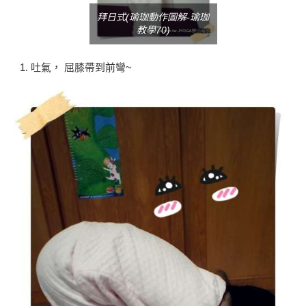
拜日式(瑜珈動作圖解-瑜珈
教學70)
吐氣， 屈膝帶到前彎~