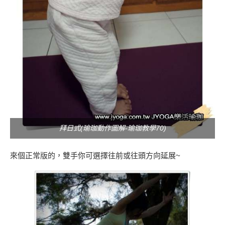
拜日式(瑜珈動作圖解-瑜珈教學70)
來個正常版的，雙手你可選擇往前或往頭方向延展~