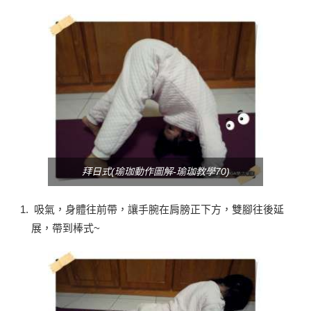
拜日式(瑜珈動作圖解-瑜珈教學70)
吸氣，身體往前帶，讓手腕在肩膀正下方，雙腳往後延
展，帶到棒式~