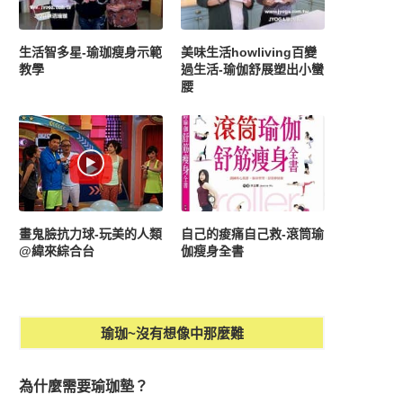
生活智多星-瑜珈瘦身示範
美味生活howliving百變
教學
過生活-瑜伽舒展塑出小蠻
腰
畫鬼臉抗力球-玩美的人類
自己的痠痛自己救-滾筒瑜
@緯來綜合台
伽瘦身全書
瑜珈~沒有想像中那麼難
為什麼需要瑜珈墊？