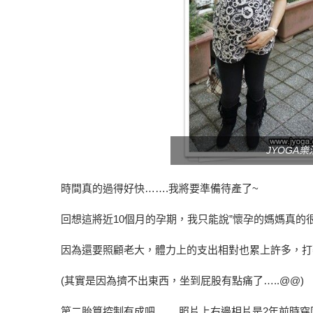
JYOGA
時間真的過得好快…….我將要準備待產了~
回想這將近10個月的孕期，我只能說”懷孕的媽媽真的很
因為還要照顧老大，體力上的支出相對也累上許多，打
(其實是因為擠不出東西，坐到屁股有點痛了…..@@)
第二胎算控制有成吧…….照片上右邊相片是2年前時