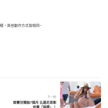
穩，其他動作方式皆相同~
下一則
姬賽兒懷胎7個月 比基尼背影
依舊「超模」！