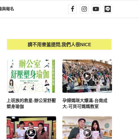
驗與報名
請不用害羞提問,我們人很NICE
上班族的救星-辦公室舒壓
孕婦媽咪大爆滿-台南成
塑身瑜伽
大-可貝可媽媽教室