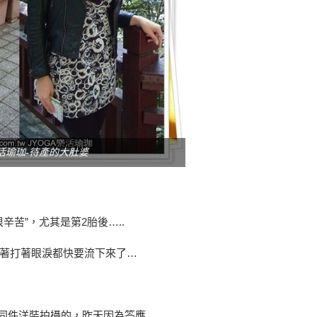
樂活瑜珈-待產的大肚婆
辛苦”，尤其是第2胎後…..
著打著眼淚都快要流下來了…
穿同件洋裝拍攝的，昨天因為答應