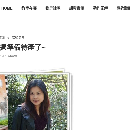
HOME
教室在哪
我是誰呢
課程資訊
動作圖解
預約體
瑜珈
產後瘦身
5週準備待產了~
3.4K
views