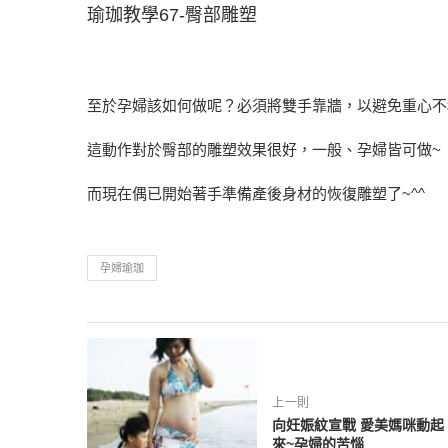
瑜珈教學67-臀部雕塑
至於孕婦該如何做呢？必須將雙手靠牆，以避免重心不
這動作對於臀部的雕塑效果很好，一般、孕婦皆可做~
而現在偶已開始著手準備產後身材的恢復雕塑了~^^
孕婦瑜珈
上一則
向妊娠紋宣戰 愛美媽咪動起
來~孕婦的苦惱