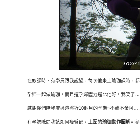
JYOG
在教課時，有學員跟我說過，每次他來上瑜珈課時，都
孕婦一起做瑜珈，而且這孕婦體力還比他好，我笑了……
感謝你們陪我度過這將近10個月的孕期~不離不棄阿……..
有孕媽咪問我該如何瘦臀部，上圖的
瑜珈動作圖解
可參