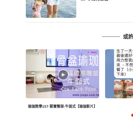
或
【瑜珈影片】
認識產程~
孕