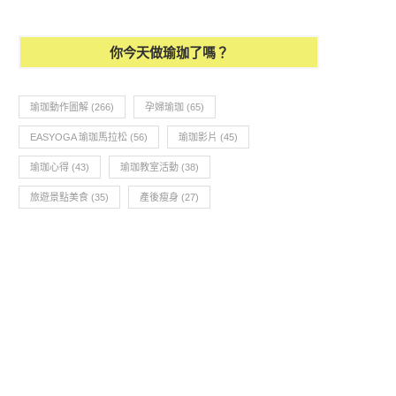
你今天做瑜珈了嗎？
瑜珈動作圖解
(266)
孕婦瑜珈
(65)
EASYOGA 瑜珈馬拉松
(56)
瑜珈影片
(45)
瑜珈心得
(43)
瑜珈教室活動
(38)
旅遊景點美食
(35)
產後瘦身
(27)