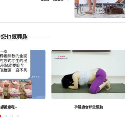
許您也感興趣
婦適合那些運動
美背如何練習？貓式伸展-瑜珈教學158-【瑜珈
影片】