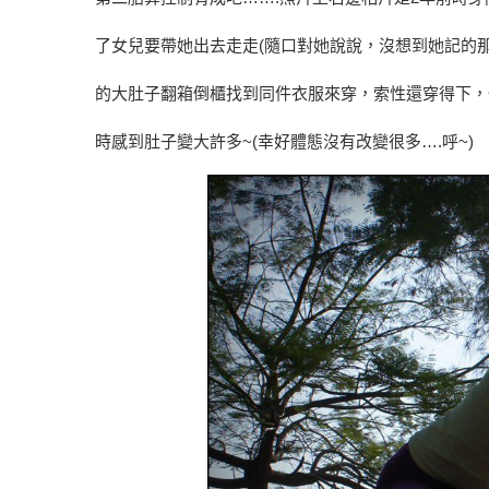
了女兒要帶她出去走走(隨口對她說說，沒想到她記的那麼
的大肚子翻箱倒櫃找到同件衣服來穿，索性還穿得下，
時感到肚子變大許多~(幸好體態沒有改變很多….呼~)