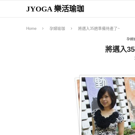
JYOGA 樂活瑜珈
Home
孕婦瑜珈
將邁入35週準備待產了~
孕婦
將邁入3