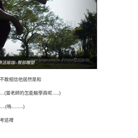
A樂活瑜珈–臀部雕塑
不敢相信他居然是和
(當老師的怎能輸學員呢…..)
(嗚……..)
考這裡