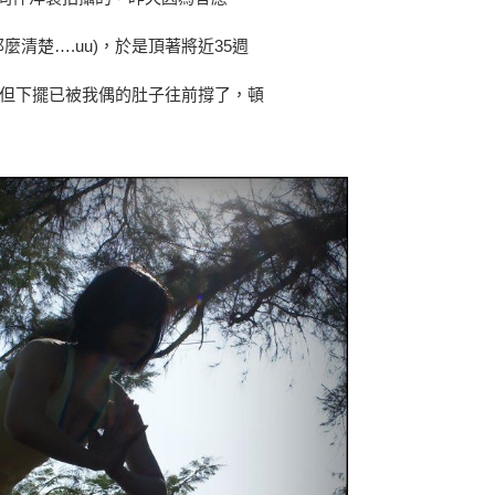
清楚….uu)，於是頂著將近35週
但下擺已被我偶的肚子往前撐了，頓