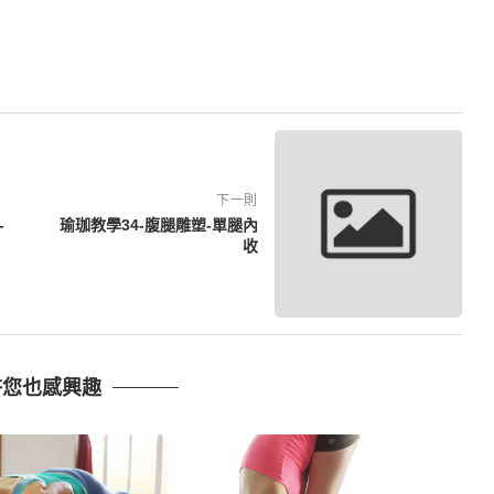
下一則
-
瑜珈教學34-腹腿雕塑-單腿內
收
許您也感興趣