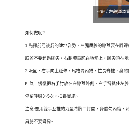
弓箭步扭轉(瑜珈動
如何做呢?
1.先採前弓後箭的跪地姿勢，左腿屈膝的膝蓋要在腳踝
膝蓋不要超過腳尖，右腿膝蓋跪在地墊上，腳尖頂在地
2.吸氣，右手向上延伸，尾椎骨內捲，拉長脊椎，身體
吐氣，慢慢把右手肘放在左膝蓋外側，右手臂抵住左膝
停留呼吸3~5次，換邊實施~
注意:要用雙手互推的力量將胸口打開，身體勿內縮，
肩膀不要聳肩~