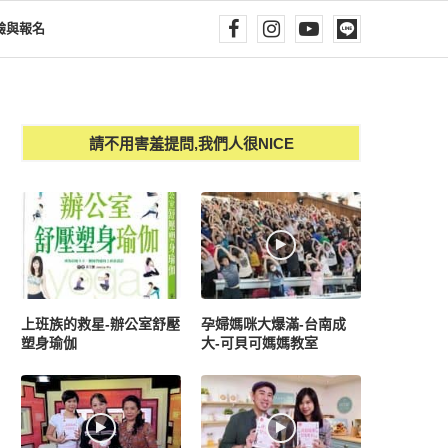
驗與報名
請不用害羞提問,我們人很NICE
上班族的救星-辦公室舒壓
孕婦媽咪大爆滿-台南成
塑身瑜伽
大-可貝可媽媽教室