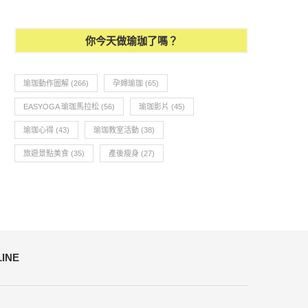
你今天做瑜珈了嗎？
瑜珈動作圖解
(266)
孕婦瑜珈
(65)
瑜珈教學57-海豚式-腿部雕塑
做瑜伽也會中風~OO
EASYOGA 瑜珈馬拉松
(56)
瑜珈影片
(45)
瑜珈心得
(43)
瑜珈教室活動
(38)
旅遊景點美食
(35)
產後瘦身
(27)
LINE