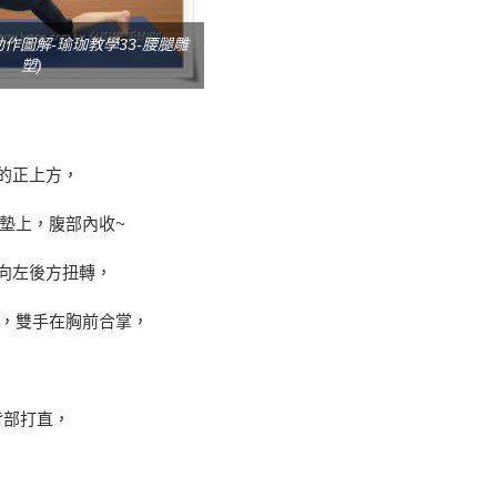
作圖解-瑜珈教學33-腰腿雕
塑)
的正上方，
墊上，腹部內收~
向左後方扭轉，
，雙手在胸前合掌，
背部打直，