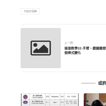
弓箭步扭轉
上一則
瑜珈教學32-手臂、腰腿雕塑
側棒式變化
或