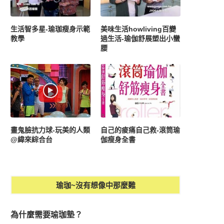
生活智多星-瑜珈瘦身示範
美味生活howliving百變
教學
過生活-瑜伽舒展塑出小蠻
腰
畫鬼臉抗力球-玩美的人類
自己的痠痛自己救-滾筒瑜
@緯來綜合台
伽瘦身全書
瑜珈~沒有想像中那麼難
為什麼需要瑜珈墊？