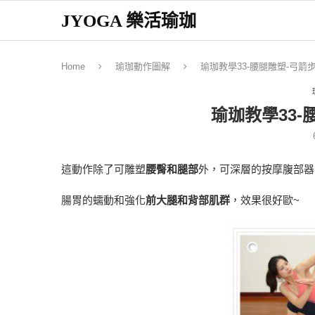
JYOGA 樂活瑜珈
Home
瑜珈動作圖解
瑜珈教學33-腰腿雕塑-弓箭
瑜珈教學33-
這動作除了可雕塑
腰臀和腿部
外，可深層的按摩腹部器
腸胃的蠕動和強化
前大腿和背部肌群
，效果很好歐~