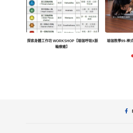
探索身體工作坊 WORKSHOP【瑜珈呼吸X脈
瑜珈教學99-棒
輪療癒】