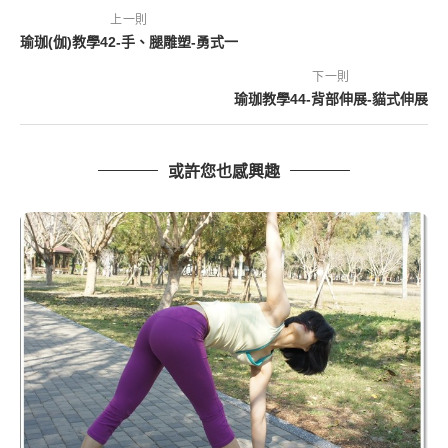
上一則
瑜珈(伽)教學42-手、腿雕塑-勇式一
下一則
瑜珈教學44-背部伸展-貓式伸展
或許您也感興趣