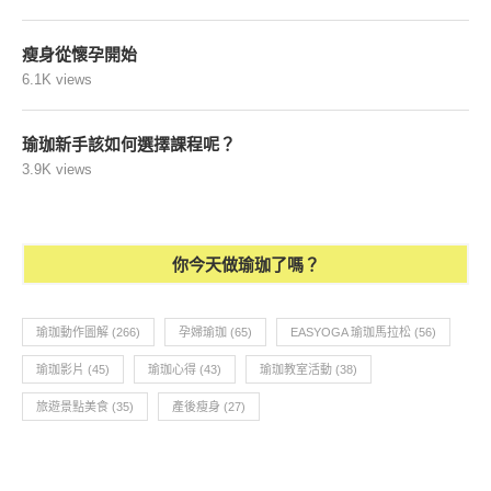
瘦身從懷孕開始
6.1K views
瑜珈新手該如何選擇課程呢？
3.9K views
你今天做瑜珈了嗎？
瑜珈動作圖解
(266)
孕婦瑜珈
(65)
EASYOGA 瑜珈馬拉松
(56)
瑜珈影片
(45)
瑜珈心得
(43)
瑜珈教室活動
(38)
旅遊景點美食
(35)
產後瘦身
(27)