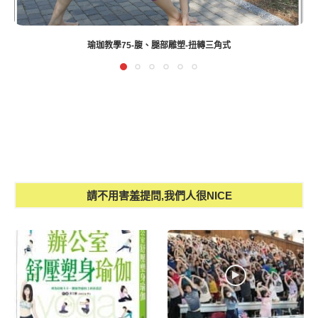
瑜珈教學189-拜日式+手平衡【影片】
請不用害羞提問,我們人很NICE