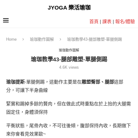
JYOGA 樂活瑜珈
首頁
|
課表
|
報名/體驗
Home
瑜珈動作圖解
瑜珈教學43-腿部雕塑-單腿側踢
瑜珈動作圖解
瑜珈教學43-腿部雕塑-單腿側踢
4.6K
views
瑜珈提斯
-單腿側踢，這動作主要是在
雕塑臀部、腿部
這部
分，可讓下半身曲線
緊實和踢掉多餘的贅肉，但在做此式時重點在於上抬的大腿需
固定住，身體須保持
平衡狀態，尾骨內收，不可往後傾，腹部保持內收，長期做下
來你會看見效果歐~