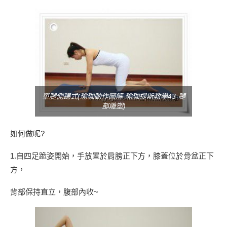
單腿側踢式(瑜珈動作圖解-瑜珈提斯教學43-腿
部雕塑)
如何做呢?
1.自四足跪姿開始，手放置於肩膀正下方，膝蓋位於骨盆正下
方，
背部保持直立，腹部內收~