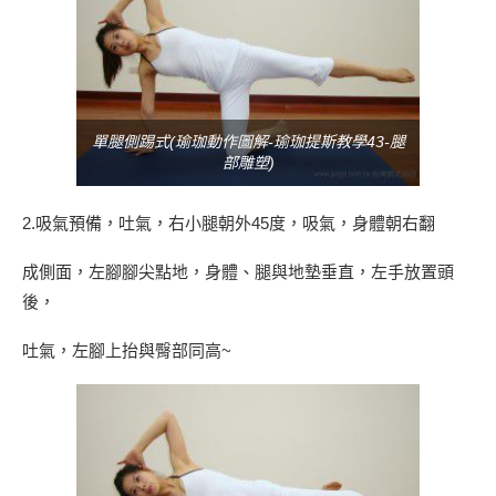
單腿側踢式(瑜珈動作圖解-瑜珈提斯教學43-腿
部雕塑)
2.吸氣預備，吐氣，右小腿朝外45度，吸氣，身體朝右翻
成側面，左腳腳尖點地，身體、腿與地墊垂直，左手放置頭
後，
吐氣，左腳上抬與臀部同高~