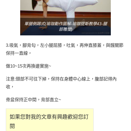
單腿側踢式(瑜珈動作圖解-瑜珈提斯教學43-腿
部雕塑)
3.吸氣，腳背勾，左小腿屈膝，吐氣，再伸直膝蓋，與髖關節
保持一直線，
做10~15次再換邊實施~
注意:頸部不可往下掉，保持在身體中心線上，腹部記得內
收，
骨盆保持正中間，背部直立~
如果您對我的文章有興趣歡迎您訂
閱