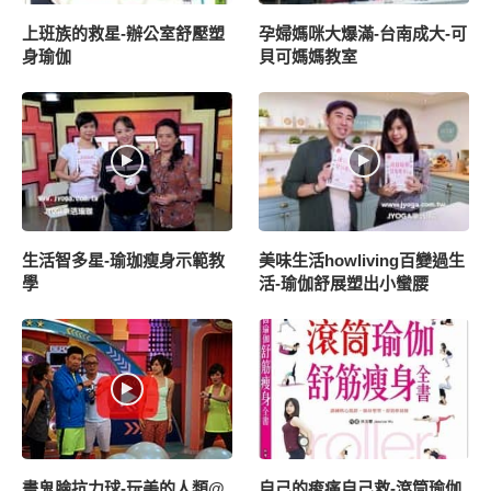
上班族的救星-辦公室舒壓塑
孕婦媽咪大爆滿-台南成大-可
身瑜伽
貝可媽媽教室
生活智多星-瑜珈瘦身示範教
美味生活howliving百變過生
學
活-瑜伽舒展塑出小蠻腰
畫鬼臉抗力球-玩美的人類@
自己的痠痛自己救-滾筒瑜伽