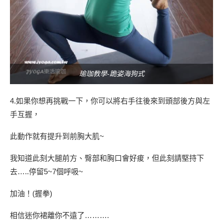
瑜珈教學-跪姿海狗式
4.如果你想再挑戰一下，你可以將右手往後來到頭部後方與左
手互握，
此動作就有提升到前胸大肌~
我知道此刻大腿前方、臀部和胸口會好痠，但此刻請堅持下
去…..停留5~7個呼吸~
加油！(握拳)
相信迷你裙離你不遠了……….