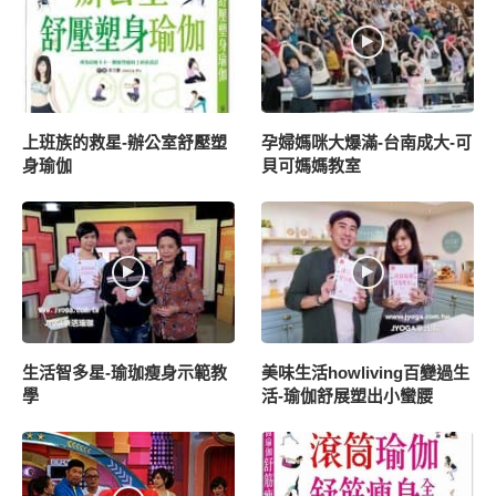
上班族的救星-辦公室舒壓塑
孕婦媽咪大爆滿-台南成大-可
身瑜伽
貝可媽媽教室
生活智多星-瑜珈瘦身示範教
美味生活howliving百變過生
學
活-瑜伽舒展塑出小蠻腰