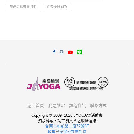
旅遊景點美食
(35)
產後瘦身
(27)
返回首頁
我是誰呢
課程資訊
聯絡方式
Copyright © 2009~2026 JYOGA樂活瑜珈
如蒙轉載，請註明文章之網址連結
台南市府前路二段72號3F
教室已投保公共意外險