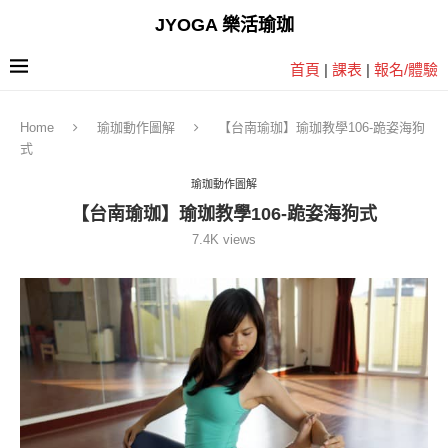
JYOGA 樂活瑜珈
首頁
|
課表
|
報名/體驗
Home
瑜珈動作圖解
【台南瑜珈】瑜珈教學106-跪姿海狗
式
瑜珈動作圖解
【台南瑜珈】瑜珈教學106-跪姿海狗式
7.4K
views