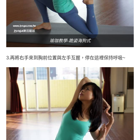
瑜珈教學-跪姿海狗式
3.再將右手來到胸前位置與左手互握，停在這裡保持呼吸~