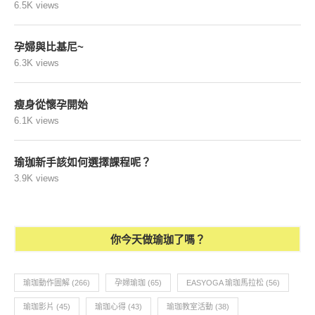
6.5K views
孕婦與比基尼~
6.3K views
瘦身從懷孕開始
6.1K views
瑜珈新手該如何選擇課程呢？
3.9K views
你今天做瑜珈了嗎？
瑜珈動作圖解
(266)
孕婦瑜珈
(65)
EASYOGA 瑜珈馬拉松
(56)
瑜珈影片
(45)
瑜珈心得
(43)
瑜珈教室活動
(38)