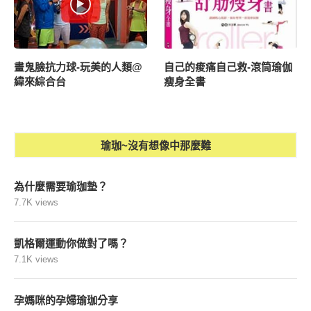
畫鬼臉抗力球-玩美的人類@
自己的痠痛自己救-滾筒瑜伽
緯來綜合台
瘦身全書
瑜珈~沒有想像中那麼難
為什麼需要瑜珈墊？
7.7K views
凱格爾運動你做對了嗎？
7.1K views
孕媽咪的孕婦瑜珈分享