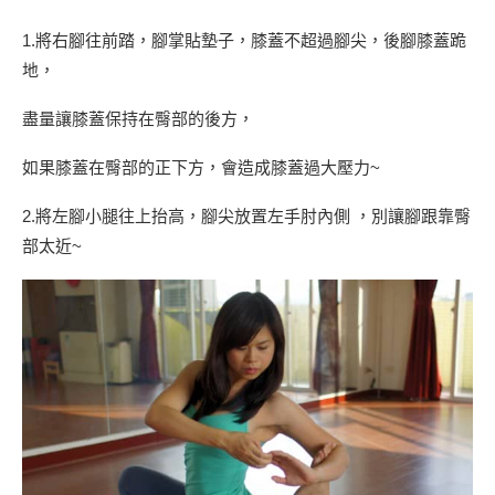
1.將右腳往前踏，腳掌貼墊子，膝蓋不超過腳尖，後腳膝蓋跪
地，
盡量讓膝蓋保持在臀部的後方，
如果膝蓋在臀部的正下方，會造成膝蓋過大壓力~
2.將左腳小腿往上抬高，腳尖放置左手肘內側 ，別讓腳跟靠臀
部太近~