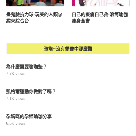
畫鬼臉抗力球-玩美的人類@
自己的痠痛自己救-滾筒瑜伽
緯來綜合台
瘦身全書
瑜珈~沒有想像中那麼難
為什麼需要瑜珈墊？
7.7K views
凱格爾運動你做對了嗎？
7.1K views
孕媽咪的孕婦瑜珈分享
6.5K views