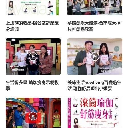
上班族的救星-辦公室舒壓塑
孕婦媽咪大爆滿-台南成大-可
身瑜伽
貝可媽媽教室
生活智多星-瑜珈瘦身示範教
美味生活howliving百變過生
學
活-瑜伽舒展塑出小蠻腰