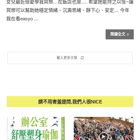
女兒最近很愛學我冥想…在飯店也是…. 希望她能持之以恆~讓
冥想可以幫助她穩定情緒、沉澱思緒、靜下心、安定… 今年
我在看easyo …
閱讀全文
載入更多文章
請不用害羞提問,我們人很NICE