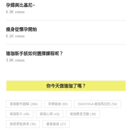
孕婦與比基尼~
6.3K views
瘦身從懷孕開始
6.1K views
瑜珈新手該如何選擇課程呢？
3.9K views
你今天做瑜珈了嗎？
瑜珈動作圖解
(266)
孕婦瑜珈
(65)
EASYOGA 瑜珈馬拉松
(56)
瑜珈影片
(45)
瑜珈心得
(43)
瑜珈教室活動
(38)
旅遊景點美食
(35)
產後瘦身
(27)