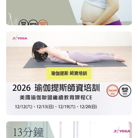
瑜伽提斯 師資培訓