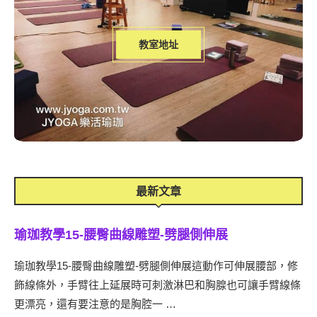
教室地址
最新文章
瑜珈教學15-腰臀曲線雕塑-劈腿側伸展
瑜珈教學15-腰臀曲線雕塑-劈腿側伸展這動作可伸展腰部，修
飾線條外，手臂往上延展時可刺激淋巴和胸腺也可讓手臂線條
更漂亮，還有要注意的是胸腔一 …