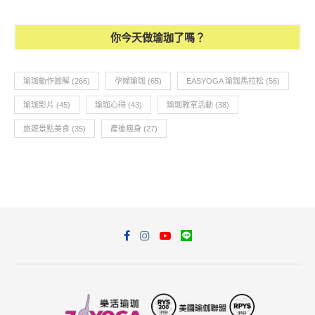
你今天做瑜珈了嗎？
瑜珈動作圖解
(266)
孕婦瑜珈
(65)
EASYOGA 瑜珈馬拉松
(56)
瑜珈影片
(45)
瑜珈心得
(43)
瑜珈教室活動
(38)
旅遊景點美食
(35)
產後瘦身
(27)