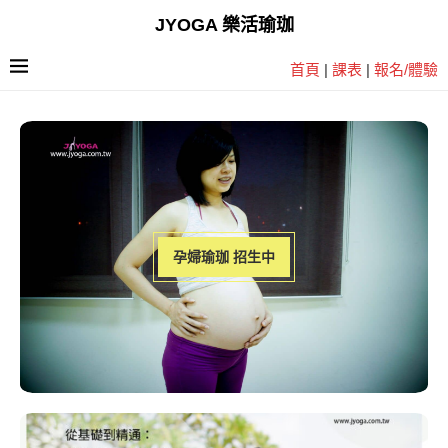
JYOGA 樂活瑜珈
首頁
|
課表
|
報名/體驗
孕婦瑜珈 招生中