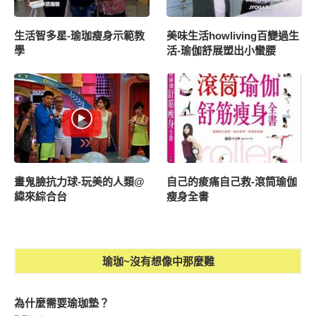
生活智多星-瑜珈瘦身示範教
美味生活howliving百變過生
學
活-瑜伽舒展塑出小蠻腰
畫鬼臉抗力球-玩美的人類@
自己的痠痛自己救-滾筒瑜伽
緯來綜合台
瘦身全書
瑜珈~沒有想像中那麼難
為什麼需要瑜珈墊？