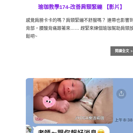
瑜珈教學174-改善肩頸緊繃 【影片】
感覺肩膀卡卡的嗎？肩頸緊繃不舒服嗎？ 連帶也影響
背部，腰酸背痛跟著來…… 趕緊來練個瑜珈幫助肩頸
鬆吧~
閱讀全文