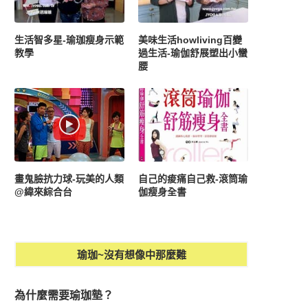
生活智多星-瑜珈瘦身示範
美味生活howliving百變
教學
過生活-瑜伽舒展塑出小蠻
腰
畫鬼臉抗力球-玩美的人類
自己的痠痛自己救-滾筒瑜
@緯來綜合台
伽瘦身全書
瑜珈~沒有想像中那麼難
為什麼需要瑜珈墊？