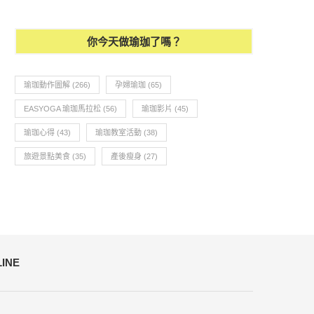
你今天做瑜珈了嗎？
瑜珈動作圖解
(266)
孕婦瑜珈
(65)
EASYOGA 瑜珈馬拉松
(56)
瑜珈影片
(45)
瑜珈心得
(43)
瑜珈教室活動
(38)
旅遊景點美食
(35)
產後瘦身
(27)
LINE