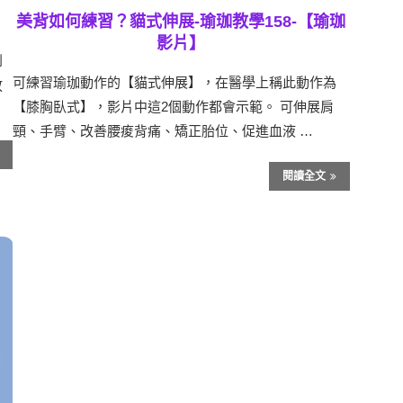
美背如何練習？貓式伸展-瑜珈教學158-【瑜珈
影片】
到
可練習瑜珈動作的【貓式伸展】，在醫學上稱此動作為
放
【膝胸臥式】，影片中這2個動作都會示範。 可伸展肩
頸、手臂、改善腰痠背痛、矯正胎位、促進血液 …
閱讀全文