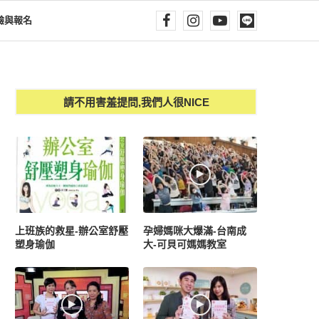
驗與報名
請不用害羞提問,我們人很NICE
上班族的救星-辦公室舒壓
孕婦媽咪大爆滿-台南成
塑身瑜伽
大-可貝可媽媽教室