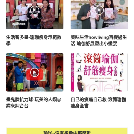
生活智多星-瑜珈瘦身示範教
美味生活howliving百變過生
學
活-瑜伽舒展塑出小蠻腰
畫鬼臉抗力球-玩美的人類@
自己的痠痛自己救-滾筒瑜伽
緯來綜合台
瘦身全書
瑜珈~沒有想像中那麼難