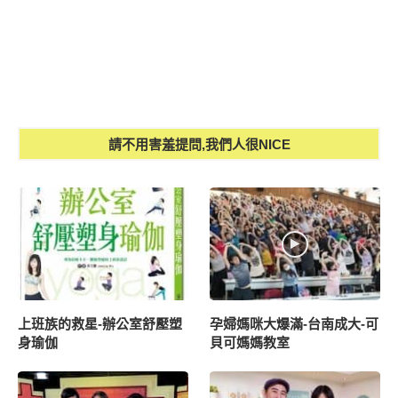
請不用害羞提問,我們人很NICE
上班族的救星-辦公室舒壓塑
孕婦媽咪大爆滿-台南成大-可
身瑜伽
貝可媽媽教室