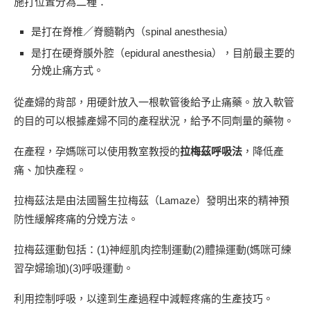
施打位置分為二種：
是打在脊椎／脊髓鞘內（spinal anesthesia）
是打在硬脊膜外腔（epidural anesthesia），目前最主要的
分娩止痛方式。
從產婦的背部，用硬針放入一根軟管後給予止痛藥。放入軟管
的目的可以根據產婦不同的產程狀況，給予不同劑量的藥物。
在產程，孕媽咪可以使用教室教授的
拉梅茲呼吸法
，降低產
痛、加快產程。
拉梅茲法是由法國醫生拉梅茲（Lamaze）發明出來的精神預
防性緩解疼痛的分娩方法。
拉梅茲運動包括：(1)神經肌肉控制運動(2)體操運動(媽咪可練
習孕婦瑜珈)(3)呼吸運動。
利用控制呼吸，以達到生產過程中減輕疼痛的生產技巧。