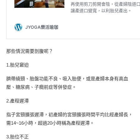
那些情況需要剖腹呢？
1.胎兒窘迫
臍帶繞頸、胎盤功能不良、吸入胎便，或是產婦本身有高血
壓、糖尿病、子癇前症等併發症。
2.產程遲滯
指子宮頸擴張遲滯，初產婦的宮頸擴張時間平均比經產婦長，
需14~16小時，超過20小時稱為產程遲滯。
3.胎位不正