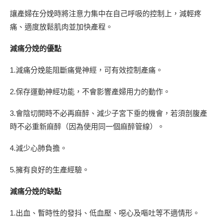
讓產婦在分娩時將注意力集中在自己呼吸的控制上，減輕疼
痛、適度放鬆肌肉並加快產程。
減痛分娩的優點
1.減痛分娩能阻斷痛覺神經，可有效控制產痛。
2.保存運動神經功能，不會影響產婦用力的動作。
3.會陰切開時不必再麻醉、減少子宮下垂的機會，若須剖腹產
時不必重新麻醉（因為使用同一個麻醉管線）。
4.減少心肺負擔。
5.擁有良好的生產經驗。
減痛分娩的缺點
1.出血、暫時性的發抖、低血壓、噁心及嘔吐等不適情形。