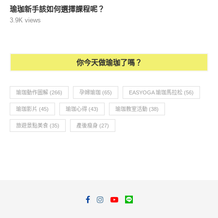
瑜珈新手該如何選擇課程呢？
3.9K views
你今天做瑜珈了嗎？
瑜珈動作圖解
(266)
孕婦瑜珈
(65)
EASYOGA 瑜珈馬拉松
(56)
瑜珈影片
(45)
瑜珈心得
(43)
瑜珈教室活動
(38)
旅遊景點美食
(35)
產後瘦身
(27)