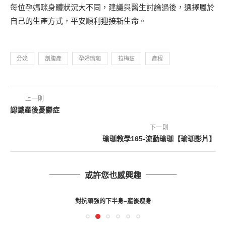
每位孕媽咪身體狀況大不同，建議與醫生討論過後，選擇屬於
自己的生產方式，平安順利迎接新生命。
分娩
剖腹產
孕婦瑜珈
拉梅茲
產程
上一則
認識產後憂鬱症
下一則
瑜珈教學165-流動瑜珈【瑜珈影片】
或許您也感興趣
對抗頑強的下半身–產後瘦身