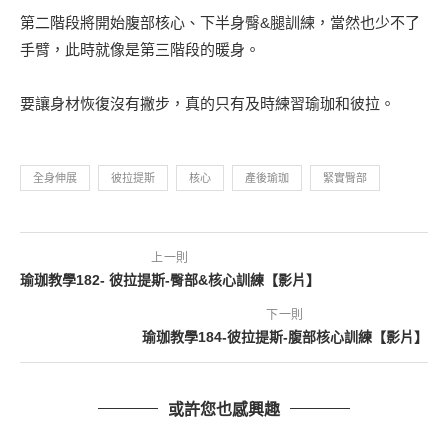
第二階段將開始腹部核心、下半身臀&腿訓練，當然也少不了
手臂，此時就像是第三階段的暖身。
要讓身材恢復沒有撇步，真的只有及時練習瑜珈和彼拉。
全身伸展
彼拉提斯
核心
產後瑜珈
緊實臀部
上一則
瑜珈教學182- 彼拉提斯-臀部&核心訓練【影片】
下一則
瑜珈教學184-彼拉提斯-腹部核心訓練【影片】
或許您也感興趣