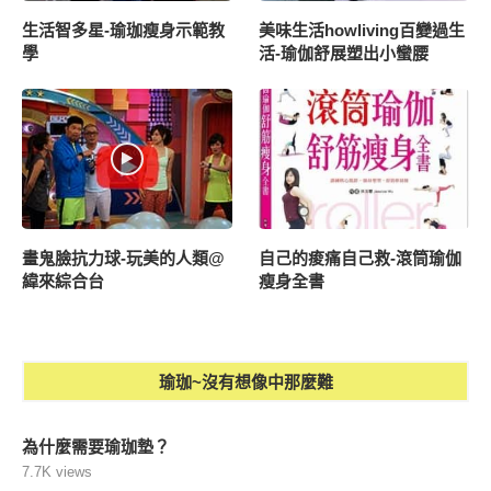
生活智多星-瑜珈瘦身示範教
美味生活howliving百變過生
學
活-瑜伽舒展塑出小蠻腰
畫鬼臉抗力球-玩美的人類@
自己的痠痛自己救-滾筒瑜伽
緯來綜合台
瘦身全書
瑜珈~沒有想像中那麼難
為什麼需要瑜珈墊？
7.7K views