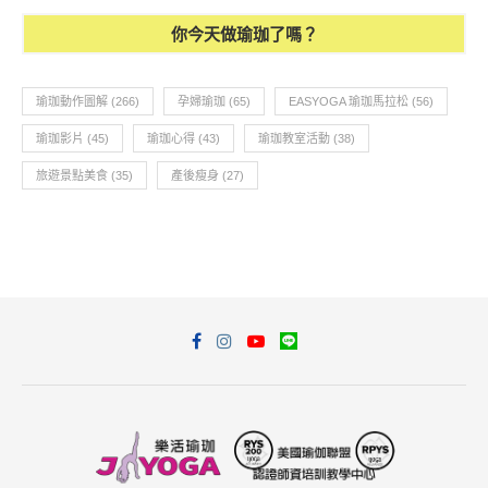
你今天做瑜珈了嗎？
瑜珈動作圖解
(266)
孕婦瑜珈
(65)
EASYOGA 瑜珈馬拉松
(56)
瑜珈影片
(45)
瑜珈心得
(43)
瑜珈教室活動
(38)
旅遊景點美食
(35)
產後瘦身
(27)