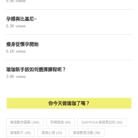
6.5K views
孕婦與比基尼~
6.3K views
瘦身從懷孕開始
6.1K views
瑜珈新手該如何選擇課程呢？
3.9K views
你今天做瑜珈了嗎？
瑜珈動作圖解
(266)
孕婦瑜珈
(65)
EASYOGA 瑜珈馬拉松
(56)
瑜珈影片
(45)
瑜珈心得
(43)
瑜珈教室活動
(38)