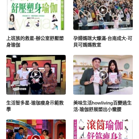
上班族的救星-辦公室舒壓塑
孕婦媽咪大爆滿-台南成大-可
身瑜伽
貝可媽媽教室
生活智多星-瑜珈瘦身示範教
美味生活howliving百變過生
學
活-瑜伽舒展塑出小蠻腰