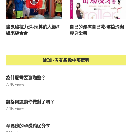
畫鬼臉抗力球-玩美的人類@
自己的痠痛自己救-滾筒瑜伽
緯來綜合台
瘦身全書
瑜珈~沒有想像中那麼難
為什麼需要瑜珈墊？
7.7K views
凱格爾運動你做對了嗎？
7.1K views
孕媽咪的孕婦瑜珈分享