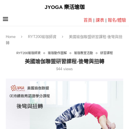
JYOGA 樂活瑜珈
首頁
|
課表
|
報名/體驗
Home
RYT200瑜珈師資
美國瑜伽聯盟研習課程-後彎與扭
轉
RYT200瑜珈師資
瑜珈動作圖解
瑜珈教室活動
研習課程
美國瑜伽聯盟研習課程-後彎與扭轉
944
views