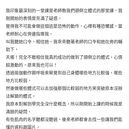
我印象最深刻的一堂課是老師教我們頭倒立體式的那堂課，我
剛開始的表情是充滿了疑惑，
覺得我不可能會做這個這麼恐怖的動作，心裡有種恐懼感，當
老師耐心在旁邊指導我，
叫我聽她口令，相信她，我乖乖聽著老師的口令和她在旁的輔
助下，
天哪！完全不敢相信我真的成功的做到了頭倒立的體式，心情
超激動的，原來我也可以！
透過瑜伽動作跟呼吸來察覺到自己身體哪些地方比較強，哪些
地方比較弱，
然後做哪些體式可以去加強那個比較弱的地方來突破原本沒辦
法解鎖的體式。
我原本對解剖學完全沒什麼概念，所以剛開始上課的時候我是
滿臉的疑問，
有些肌肉的名字聽都沒聽過，後來老師都會去找一些讓我們能
懂的資料跟圖片，