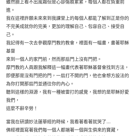
雖然臉上看不出風霜但是心卻傷痕累累，每個人都在負重前
進。
我在這𥚃許願未來來到我課堂上的每個人都能了解到正是你的
不完美成就你的完美，更加的理解自己、包容自己、接受自
己。
我記得有一次去參觀摩門教的教會，裡面有一幅畫，畫著耶穌
基督
來到一個人的家門前，然而那扇門上沒有門把。
摩門教的人員跟我解釋這一幅畫代表著耶穌基督會找到方法，
即便那是沒有門把的門，一扇打不開的門，他也會想方設法的
為你打開那扇門並通往你的內心。
聽到這樣的淵源，我有一種被雷打的感覺，我想的是耶穌好愛
我們，
這麼不辭辛勞！
當我在研讀妙法蓮華經的時候，我看著看著就哭了…
佛經裡面寫著我們每一個人都端著一個與生俱來的寶藏，