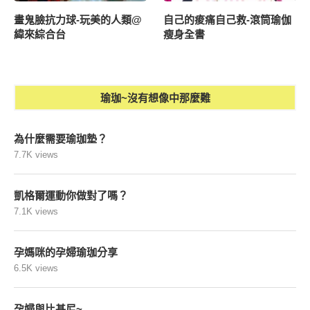
畫鬼臉抗力球-玩美的人類@
自己的痠痛自己救-滾筒瑜伽
緯來綜合台
瘦身全書
瑜珈~沒有想像中那麼難
為什麼需要瑜珈墊？
7.7K views
凱格爾運動你做對了嗎？
7.1K views
孕媽咪的孕婦瑜珈分享
6.5K views
孕婦與比基尼~