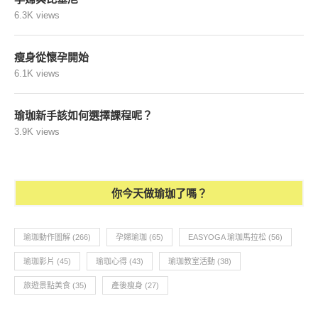
6.3K views
瘦身從懷孕開始
6.1K views
瑜珈新手該如何選擇課程呢？
3.9K views
你今天做瑜珈了嗎？
瑜珈動作圖解
(266)
孕婦瑜珈
(65)
EASYOGA 瑜珈馬拉松
(56)
瑜珈影片
(45)
瑜珈心得
(43)
瑜珈教室活動
(38)
旅遊景點美食
(35)
產後瘦身
(27)