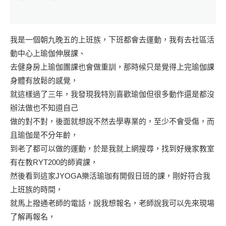
我是一個朝九晚五的上班族，下班都會去運動，我有去社區活
動中心上瑜伽伸展課、
去健身房上瑜伽團課也會做重訓，那時候只是覺得上完瑜伽課
身體有放鬆的感覺，
就這樣過了三年，我發現我特別喜歡瑜伽但很多動作還是都沒
辦法做也不知道自己
做的對不對，後面就想說不然去學專業的，至少不會受傷，而
且瑜伽是不分年齡，
到老了都可以做的運動，於是我就上網搜尋，找到好幾家教室
有在教RYT200的師資課，
然後看到這家JYOGA樂活瑜珈有開假日班的課，剛好符合我
上班族的時間，
就馬上撥通老師的電話，說我想報名，老師說我可以先來現場
了解再報名，