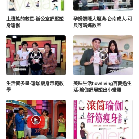
上班族的救星-辦公室舒壓塑
孕婦媽咪大爆滿-台南成大-可
身瑜伽
貝可媽媽教室
生活智多星-瑜珈瘦身示範教
美味生活howliving百變過生
學
活-瑜伽舒展塑出小蠻腰