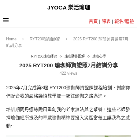
JYOGA 樂活瑜珈
首頁
|
課表
|
報名/體驗
Home
RYT200瑜珈師資
2025 RYT200 瑜珈師資證照7月
結訓分享
RYT200瑜珈師資
瑜珈動作圖解
瑜珈心得
2025 RYT200 瑜珈師資證照7月結訓分享
422
views
2025年7月完成第8屆 RYT200瑜伽師資證照課程培訓，謝謝你
們配合我的嚴格謹慎教學並一起往瑜伽之路邁進。
培訓期間丹娜絲颱風重創我的老家無法與之聚餐，這些老師發
揮瑜伽經所提及的奉獻瑜伽精神要投入災區當義工讓我為之感
動~