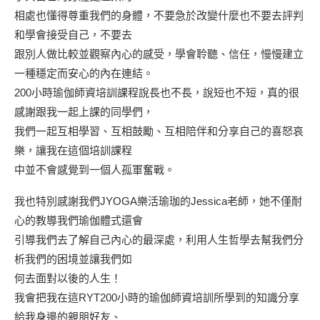
相處也懂得尊重我們的身體，不要急於改變什麼也不要去評判
和學會接受自己，不要去
跟別人做比較並觀察內心的感受，學會聆聽、信任，慢慢建立
一種穩定而安心的內在連結。
200小時瑜伽師資培訓課程說長也不長，說短也不短，真的很
感謝跟我一起上課的同學們，
我們一起互相學習、互相鼓勵、互相陪伴和分享自己的喜怒哀
樂，讓我在這個培訓課程
中並不會感覺到一個人孤軍奮戰。
我也特別感謝我們JYOGA樂活瑜珈的Jessica老師，她不僅耐
心的教導我們瑜伽體式還會
引導我們去了解自己內心的最深處，利用人生哲學去幫我們分
析我們的困境並讓我們如
何去面對以後的人生！
我會把我在這RYT200小時的瑜伽師資培訓所學到的知識分享
給我身邊的親朋好友、