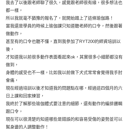
我去了以後跟老師聊了很久，感覺跟老師很有緣，很多想法也
都一樣，
所以我就毫不猶豫的報名了，就開始踏上了這條瑜伽路！
當我還是學員的時候上瑜伽課只知道聽老師的口令，然後跟著
做動作，
甚至有的口令也聽不懂，直到我參加了RYT200的師資培訓以
後，
才知道我以前很多動作表面看起來ok，其實很多小細節都沒有
做到，
身體的感受也不一樣，比如我以前做下犬式常常會覺得我手肘
會痛，
現在經過培訓以後才知道我的問題點在哪，經過這四個月的六
日上課和回家練習，
我終於了解那些瑜伽體式要注意的細節，還有動作的編排邏輯
跟口令，
現在可以很清楚的知道哪些是錯誤的和容易受傷的姿勢並可以
幫身邊的人調整動作！