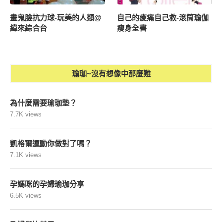
畫鬼臉抗力球-玩美的人類@
自己的痠痛自己救-滾筒瑜伽
緯來綜合台
瘦身全書
瑜珈~沒有想像中那麼難
為什麼需要瑜珈墊？
7.7K views
凱格爾運動你做對了嗎？
7.1K views
孕媽咪的孕婦瑜珈分享
6.5K views