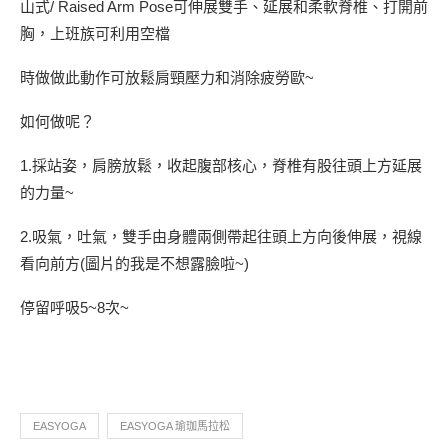
山式/ Raised Arm Pose可伸展雙手、延展和柔軟脊椎、打開前
胸，上班族可利用空檔
時做做此動作可放鬆肩頸壓力和消除疲勞歐~
如何做呢？
1.採站姿，肩膀放鬆，收起腹部核心，脊椎有股往頭上方延展
的力量~
2.吸氣，吐氣，雙手由身體兩側帶起往頭上方向後伸展，視線
看向前方(圖片的我是不想露臉啦~)
停留呼吸5~8次~
EASYOGA
EASYOGA 瑜珈馬拉松