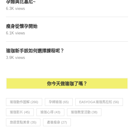
孕婦與比基尼~
6.3K views
瘦身從懷孕開始
6.1K views
瑜珈新手該如何選擇課程呢？
3.9K views
你今天做瑜珈了嗎？
瑜珈動作圖解
(266)
孕婦瑜珈
(65)
EASYOGA 瑜珈馬拉松
(56)
瑜珈影片
(45)
瑜珈心得
(43)
瑜珈教室活動
(38)
旅遊景點美食
(35)
產後瘦身
(27)