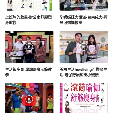
上班族的救星-辦公室舒壓塑
孕婦媽咪大爆滿-台南成大-可
身瑜伽
貝可媽媽教室
生活智多星-瑜珈瘦身示範教
美味生活howliving百變過生
學
活-瑜伽舒展塑出小蠻腰