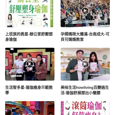
上班族的救星-辦公室舒壓塑
孕婦媽咪大爆滿-台南成大-可
身瑜伽
貝可媽媽教室
生活智多星-瑜珈瘦身示範教
美味生活howliving百變過生
學
活-瑜伽舒展塑出小蠻腰