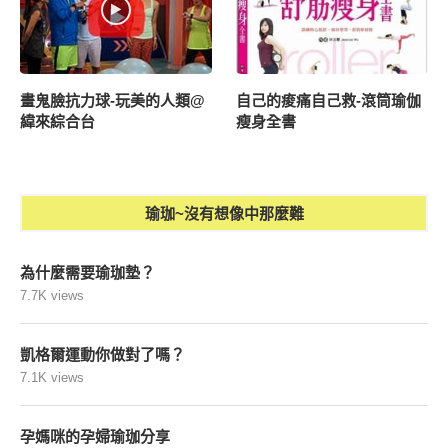
畫鬼臉抗力球-玩美的人類@
自己的痠痛自己救-滾筒瑜伽
緯來綜合台
瘦身全書
瑜珈~沒有想像中那麼難
為什麼需要瑜珈墊？
7.7K views
凱格爾運動你做對了嗎？
7.1K views
孕媽咪的孕婦瑜珈分享