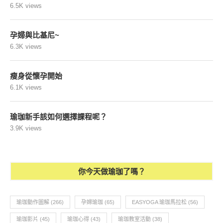
6.5K views
孕婦與比基尼~
6.3K views
瘦身從懷孕開始
6.1K views
瑜珈新手該如何選擇課程呢？
3.9K views
你今天做瑜珈了嗎？
瑜珈動作圖解
(266)
孕婦瑜珈
(65)
EASYOGA 瑜珈馬拉松
(56)
瑜珈影片
(45)
瑜珈心得
(43)
瑜珈教室活動
(38)