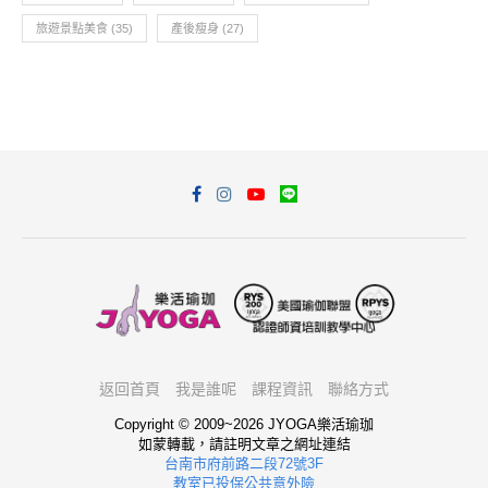
旅遊景點美食
(35)
產後瘦身
(27)
返回首頁
我是誰呢
課程資訊
聯絡方式
Copyright © 2009~2026 JYOGA樂活瑜珈
如蒙轉載，請註明文章之網址連結
台南市府前路二段72號3F
教室已投保公共意外險