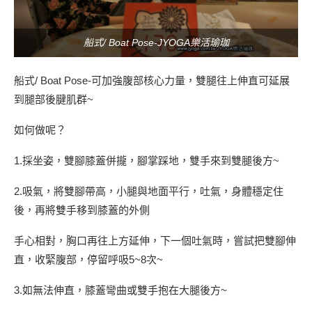
船式/ Boat Pose-JYOGA樂活瑜珈
船式/ Boat Pose-可加強腹部核心力量，雙腿往上伸直可延展
到腿部後腱肌群~
如何做呢？
1.採坐姿，雙腳膝蓋併攏，腳掌踩地，雙手來到雙腿後方~
2.吸氣，將雙腳帶高，小腿與地面平行，吐氣，身體穩定住
後，再將雙手移到膝蓋的外側
手心相對，胸口再往上方延伸，下一個吐氣時，嘗試把雙腳伸
直，收緊腹部，停留呼吸5~8次~
3.如無法伸直，膝蓋彎曲或雙手抱在大腿後方~