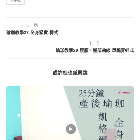
椅子式
上一則
瑜珈教學27-全身緊實-棒式
下一則
瑜珈教學29-腰腹、腿部曲線-單腿青蛙式
或許您也感興趣