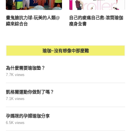
畫鬼臉抗力球-玩美的人類@
自己的痠痛自己救-滾筒瑜伽
緯來綜合台
瘦身全書
瑜珈~沒有想像中那麼難
為什麼需要瑜珈墊？
7.7K views
凱格爾運動你做對了嗎？
7.1K views
孕媽咪的孕婦瑜珈分享
6.5K views