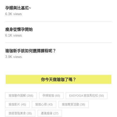
孕婦與比基尼~
6.3K views
瘦身從懷孕開始
6.1K views
瑜珈新手該如何選擇課程呢？
3.9K views
你今天做瑜珈了嗎？
瑜珈動作圖解
(266)
孕婦瑜珈
(65)
EASYOGA 瑜珈馬拉松
(56)
瑜珈影片
(45)
瑜珈心得
(43)
瑜珈教室活動
(38)
旅遊景點美食
(35)
產後瘦身
(27)