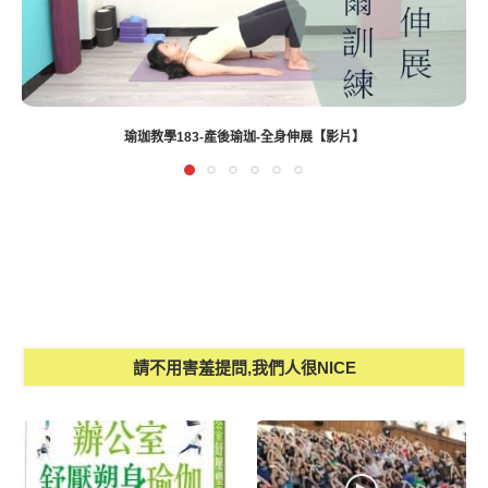
瑜珈教學183-產後瑜珈-全身伸展【影片】
請不用害羞提問,我們人很NICE