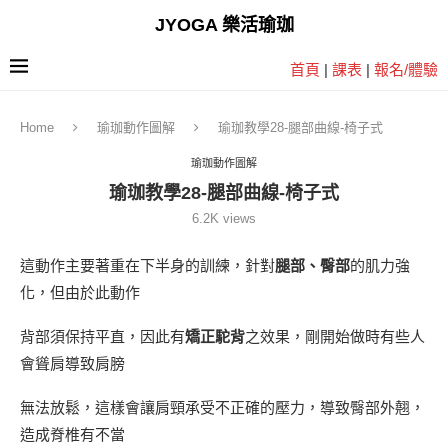
JYOGA 樂活瑜珈
首頁
|
課表
|
報名/體驗
Home
瑜珈動作圖解
瑜珈教學28-腿部曲線-椅子式
瑜珈動作圖解
瑜珈教學28-腿部曲線-椅子式
6.2K
views
這動作主要著重在下半身的訓練，針對
腿部、臀部
的肌力強
化，但由於此動作
背部須保持平直，因此有
矯正駝背
之效果，剛開始做時有些人
會聳肩導致肩膀
無法放鬆，這樣會讓肩頸承受不正確的壓力，導致臀部外翹，
造成脊椎有不當