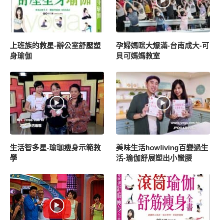
上班族的救星-辦公室舒壓塑
孕婦媽咪大爆滿-台南成大-可
身瑜伽
貝可媽媽教室
生活智多星-瑜珈瘦身示範教
美味生活howliving百變過生
學
活-瑜伽舒展塑出小蠻腰