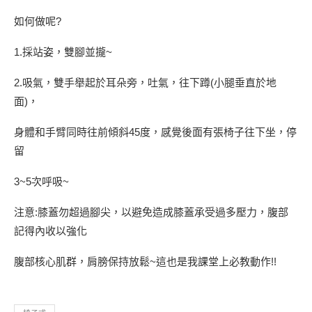
如何做呢?
1.採站姿，雙腳並攏~
2.吸氣，雙手舉起於耳朵旁，吐氣，往下蹲(小腿垂直於地
面)，
身體和手臂同時往前傾斜45度，感覺後面有張椅子往下坐，停
留
3~5次呼吸~
注意:膝蓋勿超過腳尖，以避免造成膝蓋承受過多壓力，腹部
記得內收以強化
腹部核心肌群，肩膀保持放鬆~這也是我課堂上必教動作!!