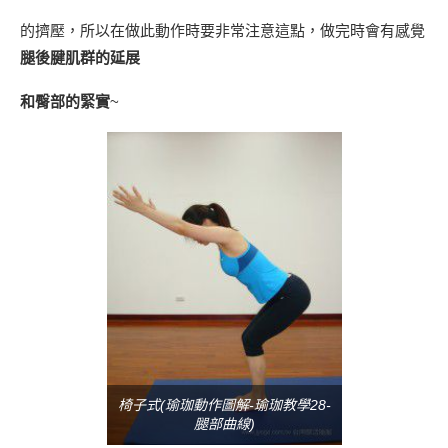
的擠壓，所以在做此動作時要非常注意這點，做完時會有感覺
腿後腱肌群的延展
和臀部的緊實
~
椅子式(瑜珈動作圖解-瑜珈教學28-
腿部曲線)