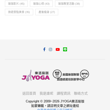
瑜珈影片
(45)
瑜珈心得
(43)
瑜珈教室活動
(38)
旅遊景點美食
(35)
產後瘦身
(27)
返回首頁
我是誰呢
課程資訊
聯絡方式
Copyright © 2009~2026 JYOGA樂活瑜珈
如蒙轉載，請註明文章之網址連結