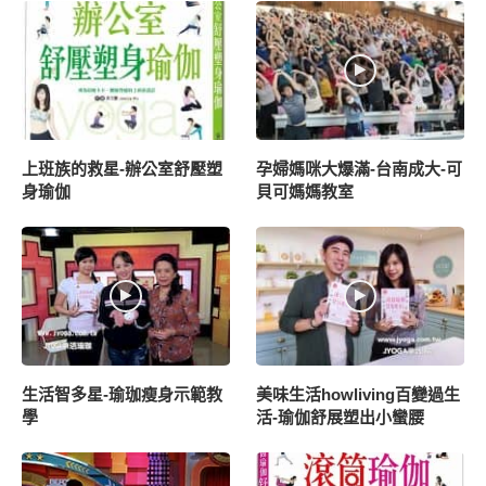
上班族的救星-辦公室舒壓塑
孕婦媽咪大爆滿-台南成大-可
身瑜伽
貝可媽媽教室
生活智多星-瑜珈瘦身示範教
美味生活howliving百變過生
學
活-瑜伽舒展塑出小蠻腰