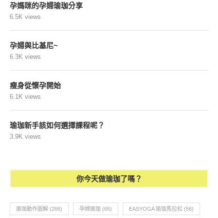
孕媽咪的孕婦瑜珈分享
6.5K views
孕婦與比基尼~
6.3K views
瘦身從懷孕開始
6.1K views
瑜珈新手該如何選擇課程呢？
3.9K views
你今天做瑜珈了嗎？
瑜珈動作圖解
(266)
孕婦瑜珈
(65)
EASYOGA 瑜珈馬拉松
(56)