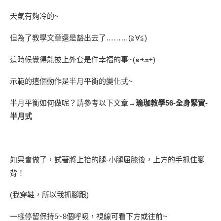
天氣有夠冷的~
但為了教學文章還是豁出去了………
(
≧
∀
≦
)
這時候覺得能披上外套是件幸福的事~
(
๑
￫
ܫ
￩
)
示範的這個動作是半月平衡的變化式~
半月平衡如何做呢？請參考以下文章→
瑜珈教學56-全身緊實-
半月式
如果會做了，試著將上抬的腿-小腿屈膝後，上方的手抓住腳
背！
(我穿鞋，所以我抓腳跟)
一樣停留保持5~8個呼吸，視線可看下方或往前~