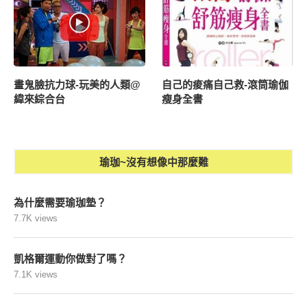
畫鬼臉抗力球-玩美的人類@
自己的痠痛自己救-滾筒瑜伽
緯來綜合台
瘦身全書
瑜珈~沒有想像中那麼難
為什麼需要瑜珈墊？
7.7K views
凱格爾運動你做對了嗎？
7.1K views