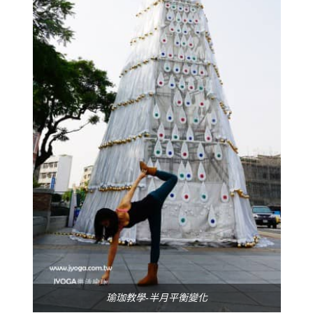
瑜珈教學-半月平衡變化