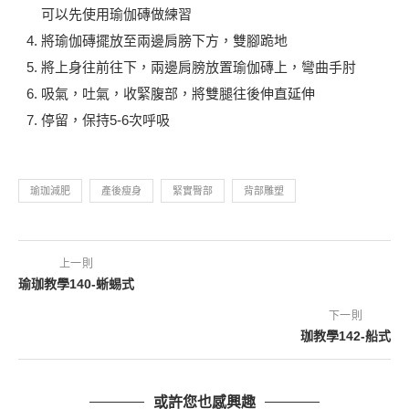
可以先使用瑜伽磚做練習
將瑜伽磚擺放至兩邊肩膀下方，雙腳跪地
將上身往前往下，兩邊肩膀放置瑜伽磚上，彎曲手肘
吸氣，吐氣，收緊腹部，將雙腿往後伸直延伸
停留，保持5-6次呼吸
瑜珈減肥
產後瘦身
緊實臀部
背部雕塑
上一則
瑜珈教學140-蜥蜴式
下一則
珈教學142-船式
或許您也感興趣