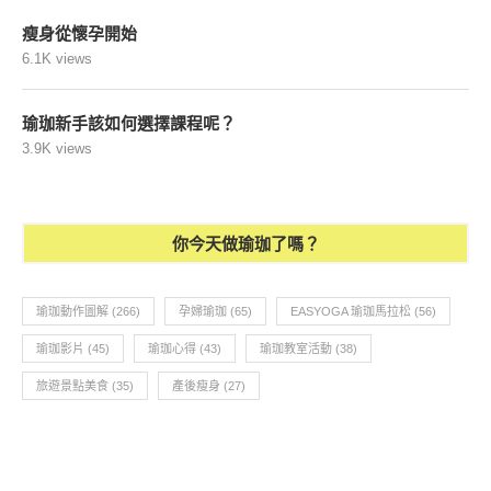
瘦身從懷孕開始
6.1K views
瑜珈新手該如何選擇課程呢？
3.9K views
你今天做瑜珈了嗎？
瑜珈動作圖解
(266)
孕婦瑜珈
(65)
EASYOGA 瑜珈馬拉松
(56)
瑜珈影片
(45)
瑜珈心得
(43)
瑜珈教室活動
(38)
旅遊景點美食
(35)
產後瘦身
(27)