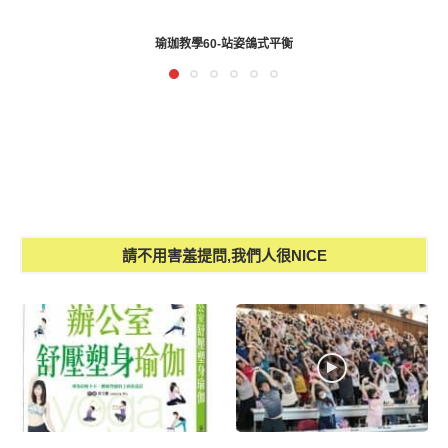
瑜珈教學60-站姿鴿式平衡
請不用害羞提問,我們人很NICE