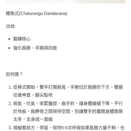
鱷魚式(Chaturanga Dandasana)
功效:
鍛鍊核心
強化肩膀、手腕與四肢
如何做？
從棒式開始，雙手打開肩寬，手腕位於肩膀的下方，雙腿
往後伸直，腳尖點地
吸氣，吐氣，收緊腹部，曲手肘，讓身體緩緩下降，平行
於地板，肩胛骨之間保持空間，別讓雙手肘離開身體兩側
太多，全身成一直線
視線看前方，停留，保持5-6次呼吸如果肩膀力量不夠，也