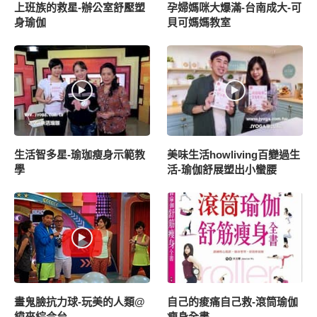
上班族的救星-辦公室舒壓塑
孕婦媽咪大爆滿-台南成大-可
身瑜伽
貝可媽媽教室
生活智多星-瑜珈瘦身示範教
美味生活howliving百變過生
學
活-瑜伽舒展塑出小蠻腰
畫鬼臉抗力球-玩美的人類@
自己的痠痛自己救-滾筒瑜伽
緯來綜合台
瘦身全書