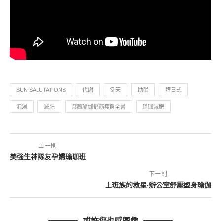
SUN SALUTATIONS
代謝
冬天
助眠
拜日式
泡湯
減肥
滾筒瑜伽舒筋瘦身全書
瑜珈減肥
上一則
美強生神隊友孕婦瑜珈班
下一則
上班族的救星-辦公室舒壓塑身瑜伽
或許您也感興趣