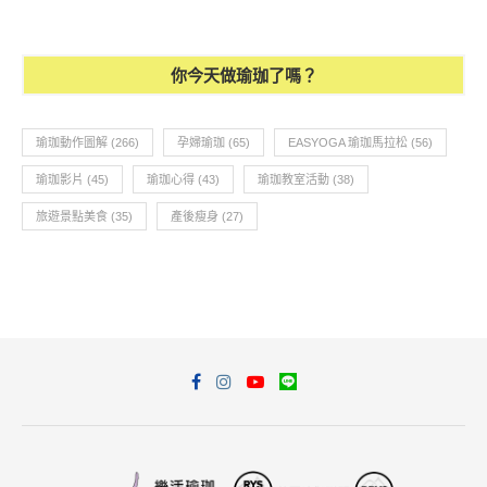
你今天做瑜珈了嗎？
瑜珈動作圖解
(266)
孕婦瑜珈
(65)
EASYOGA 瑜珈馬拉松
(56)
瑜珈影片
(45)
瑜珈心得
(43)
瑜珈教室活動
(38)
旅遊景點美食
(35)
產後瘦身
(27)