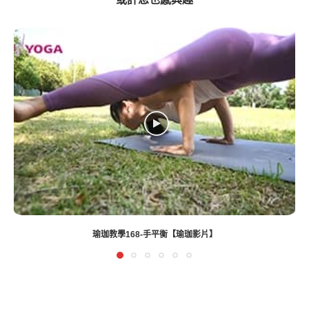
瑜珈教學105-蠍式、側棒式變化