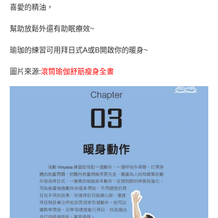
喜愛的精油，
幫助放鬆外還有助眠療效~
瑜珈的練習可用拜日式A或B開啟你的暖身~
圖片來源:
滾筒瑜伽舒筋瘦身全書