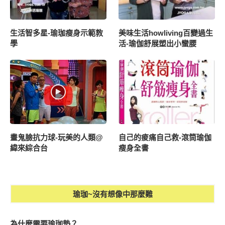
生活智多星-瑜珈瘦身示範教
美味生活howliving百變過生
學
活-瑜伽舒展塑出小蠻腰
畫鬼臉抗力球-玩美的人類@
自己的痠痛自己救-滾筒瑜伽
緯來綜合台
瘦身全書
瑜珈~沒有想像中那麼難
為什麼需要瑜珈墊？