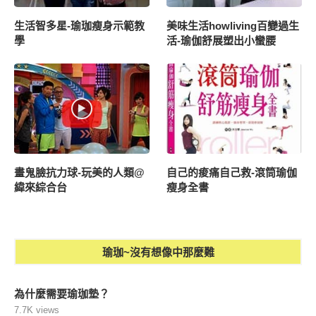
生活智多星-瑜珈瘦身示範教
美味生活howliving百變過生
學
活-瑜伽舒展塑出小蠻腰
畫鬼臉抗力球-玩美的人類@
自己的痠痛自己救-滾筒瑜伽
緯來綜合台
瘦身全書
瑜珈~沒有想像中那麼難
為什麼需要瑜珈墊？
7.7K views