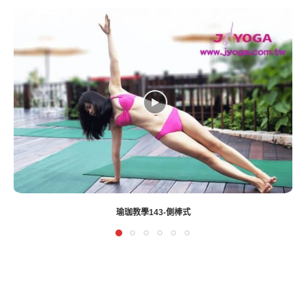
瑜珈教學143-側棒式