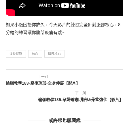
如果小腹困擾你許久，今天影片的練習完全針對腹部核心，8
分鐘的練習讓你腹部痠痛有感~
彼拉提斯
核心
腹部核心
上一則
瑜珈教學183-產後瑜珈-全身伸展【影片】
下一則
瑜珈教學185-孕婦瑜珈-背部&骨盆強化【影片】
或許您也感興趣