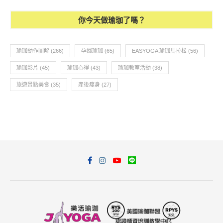
你今天做瑜珈了嗎？
瑜珈動作圖解
(266)
孕婦瑜珈
(65)
EASYOGA 瑜珈馬拉松
(56)
瑜珈影片
(45)
瑜珈心得
(43)
瑜珈教室活動
(38)
旅遊景點美食
(35)
產後瘦身
(27)