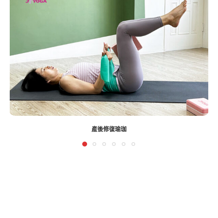
瑜珈教學176- 改善睡眠障礙-睡眠瑜珈【影片】