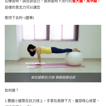
在練習時，請告訴自己，我想要時下流行的
蜜大腿、馬甲線
，
這樣的意志力可以讓您
堅持下去的~(握拳)
彼拉提斯抗力球-單腳屈膝往前
如何做？
1.雙腿小腿靠在抗力球上，手掌在肩膀下方，腹部核心收緊，