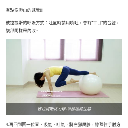
有點像爬山的感覺!!!
彼拉提斯的呼吸方式：吐氣時請用嘴吐，會有”ㄒㄩ”的音聲，
腹部同樣是內收~
彼拉提斯抗力球-單腳屈膝往前
4.再回到圖一位置，吸氣，吐氣，將左腳屈膝，膝蓋往手肘方