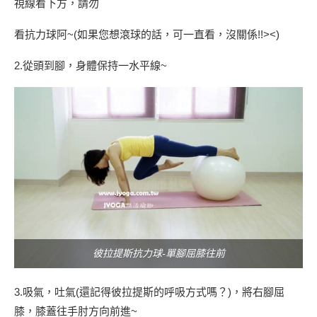
視線看下方，請勿
看抗力球阿~(如果您想滾球的話，可一直看，沒關係!!><)
2.從頭到腳，身體保持一水平線~
彼拉提斯抗力球-單腳屈膝往前
3.吸氣，吐氣(還記得彼拉提斯的呼吸方式嗎？)，將右腳屈
膝，膝蓋往手肘方向前進~