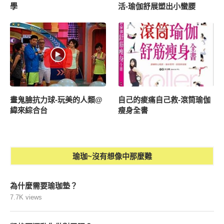
學
活-瑜伽舒展塑出小蠻腰
畫鬼臉抗力球-玩美的人類@
自己的痠痛自己救-滾筒瑜伽
緯來綜合台
瘦身全書
瑜珈~沒有想像中那麼難
為什麼需要瑜珈墊？
7.7K views