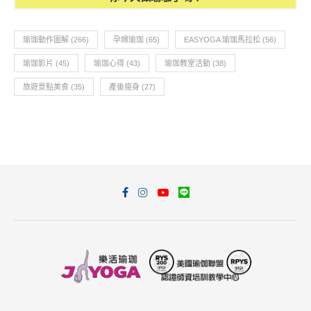
瑜珈動作圖解
(266)
孕婦瑜珈
(65)
EASYOGA 瑜珈馬拉松
(56)
瑜珈影片
(45)
瑜珈心得
(43)
瑜珈教室活動
(38)
旅遊景點美食
(35)
產後瘦身
(27)