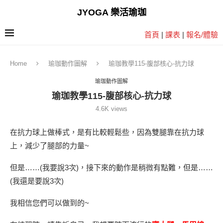
JYOGA 樂活瑜珈
首頁
|
課表
|
報名/體驗
Home
瑜珈動作圖解
瑜珈教學115-腹部核心-抗力球
瑜珈動作圖解
瑜珈教學115-腹部核心-抗力球
4.6K
views
在抗力球上做棒式，是有比較輕鬆些，因為雙腿靠在抗力球
上，減少了腿部的力量~
但是……(我要說3次)，接下來的動作是稍微有點難，但是……
(我還是要說3次)
我相信您們可以做到的~