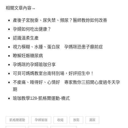
相關文章內容→
產後子宮脫垂、尿失禁、頻尿？醫師教妳如何改善
孕婦如何吃出健康？
認識溫柔生產
視力模糊、水腫、蛋白尿 孕媽咪恐患子癲前症
瞭解妊娠糖尿病
孕媽咪的孕婦瑜珈分享
可貝可媽媽教室台南特別場，好評招生中！
不痠痛、睡得好、心情好 專家教你三招開心度過冬天孕
期
瑜珈教學128-凱格爾運動-橋式
凱格爾運動
孕婦瑜珈
收縮
放鬆
漏尿