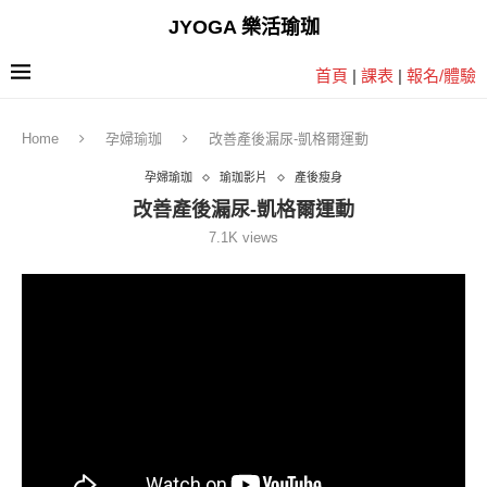
JYOGA 樂活瑜珈
首頁
|
課表
|
報名/體驗
Home
孕婦瑜珈
改善產後漏尿-凱格爾運動
孕婦瑜珈
瑜珈影片
產後瘦身
改善產後漏尿-凱格爾運動
7.1K
views