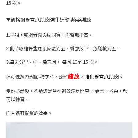
15 次。
♥
凱格爾骨盆底肌肉強化運動-躺姿訓練
1.平躺，雙腿分開與肩同寬，將臀部抬高。
2.此時收縮骨盆底肌肉數到五，臀部放下，放鬆數到五。
3.每天分早、中、晚三回， 每回 10至 15 次。
縮放
這就像練習瑜伽-橋式時，練習
，
強化
骨盆底肌肉。
當你熟悉後，不論您是坐在辦公還是開車 、看書、煮菜，都
可以練習，
而且還有提臀的效果。