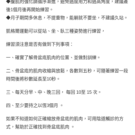
◆腹肌的強化請循序漸進，避免過度用力和過高角度，建議產
後1個月後再開始練習。
◆月子期間多休息，不提重物，能躺就不要坐，不建議久站。
凱格爾運動可以從站、坐、臥三種姿勢進行練習，
練習須注意是否有做到下列事項：
一、確實了解骨盆底肌肉的位置、並做對訓練。
二、骨盆底的肌肉收縮與放鬆，各數到五秒，可隨著練習一段
時間後將秒數延長至10秒。
三、每天分早、中、晚三回， 每回 10至 15 次。
四、至少要持之以恆3個月 。
如果不知道如何正確縮放骨盆底的肌肉，可用陰道觸診的方
式，幫助於正確找到骨盆底肌肉 。