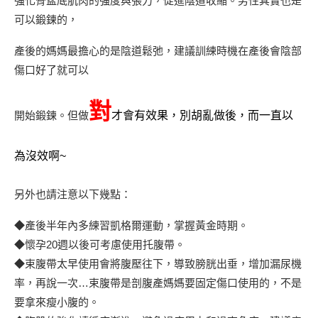
強化骨盆底肌肉的強度與張力，促進陰道收縮。男性其實也是
可以鍛鍊的，
產後的媽媽最擔心的是陰道鬆弛，建議訓練時機在產後會陰部
傷口好了就可以
對
開始鍛鍊。但做
才會有效果，別胡亂做後，而一直以
為沒效啊~
另外也請注意以下幾點：
◆產後半年內多練習凱格爾運動，掌握黃金時期。
◆懷孕20週以後可考慮使用托腹帶。
◆束腹帶太早使用會將腹壓往下，導致膀胱出垂，增加漏尿機
率，再說一次…束腹帶是剖腹產媽媽要固定傷口使用的，不是
要拿來瘦小腹的。