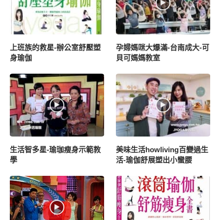
上班族的救星-辦公室舒壓塑
孕婦媽咪大爆滿-台南成大-可
身瑜伽
貝可媽媽教室
生活智多星-瑜珈瘦身示範教
美味生活howliving百變過生
學
活-瑜伽舒展塑出小蠻腰