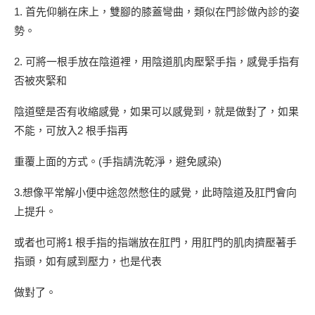
1. 首先仰躺在床上，雙腳的膝蓋彎曲，類似在門診做內診的姿
勢。
2. 可將一根手放在陰道裡，用陰道肌肉壓緊手指，感覺手指有
否被夾緊和
陰道壁是否有收縮感覺，如果可以感覺到，就是做對了，如果
不能，可放入2 根手指再
重覆上面的方式。(手指請洗乾淨，避免感染)
3.想像平常解小便中途忽然憋住的感覺，此時陰道及肛門會向
上提升。
或者也可將1 根手指的指端放在肛門，用肛門的肌肉擠壓著手
指頭，如有感到壓力，也是代表
做對了。