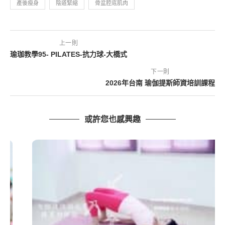
產後瘦身
陰道緊縮
骨盆腔底肌肉
上一則
瑜珈教學95- PILATES-抗力球-大橋式
下一則
2026年台南 瑜伽提斯師資培訓課程
或許您也感興趣