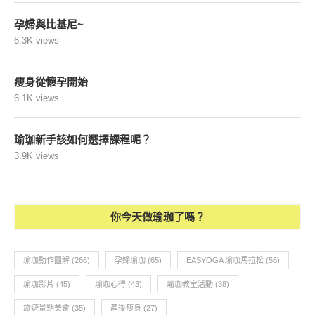
孕婦與比基尼~
6.3K views
瘦身從懷孕開始
6.1K views
瑜珈新手該如何選擇課程呢？
3.9K views
你今天做瑜珈了嗎？
瑜珈動作圖解
(266)
孕婦瑜珈
(65)
EASYOGA 瑜珈馬拉松
(56)
瑜珈影片
(45)
瑜珈心得
(43)
瑜珈教室活動
(38)
旅遊景點美食
(35)
產後瘦身
(27)