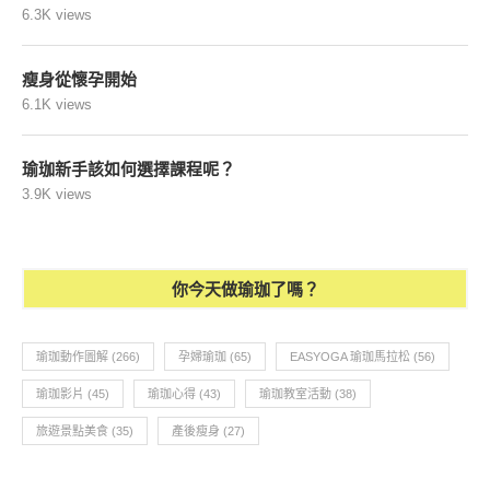
6.3K views
瘦身從懷孕開始
6.1K views
瑜珈新手該如何選擇課程呢？
3.9K views
你今天做瑜珈了嗎？
瑜珈動作圖解
(266)
孕婦瑜珈
(65)
EASYOGA 瑜珈馬拉松
(56)
瑜珈影片
(45)
瑜珈心得
(43)
瑜珈教室活動
(38)
旅遊景點美食
(35)
產後瘦身
(27)