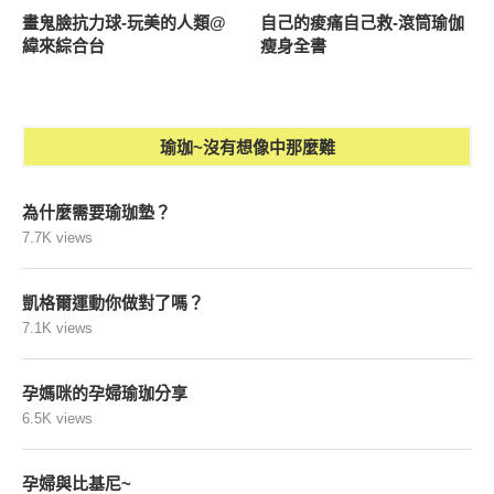
畫鬼臉抗力球-玩美的人類@
自己的痠痛自己救-滾筒瑜伽
緯來綜合台
瘦身全書
瑜珈~沒有想像中那麼難
為什麼需要瑜珈墊？
7.7K views
凱格爾運動你做對了嗎？
7.1K views
孕媽咪的孕婦瑜珈分享
6.5K views
孕婦與比基尼~