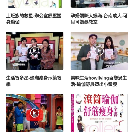
上班族的救星-辦公室舒壓塑
孕婦媽咪大爆滿-台南成大-可
身瑜伽
貝可媽媽教室
生活智多星-瑜珈瘦身示範教
美味生活howliving百變過生
學
活-瑜伽舒展塑出小蠻腰