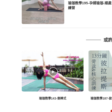
瑜珈教學195-孕婦瑜珈-順產
練習
或
瑜珈教學143-側棒式
瑜珈教學187-