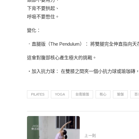
下背不要拱起、
呼吸不要憋住。
變化：
．直腿版（The Pendulum）： 將雙腿完全伸直指
這會對腹部核心產生極大的挑戰。
‧加入抗力球： 在雙膝之間夾一個小抗力球或瑜珈磚
PILATES
YOGA
台南瑜珈
核心
瑜伽
百
上一則