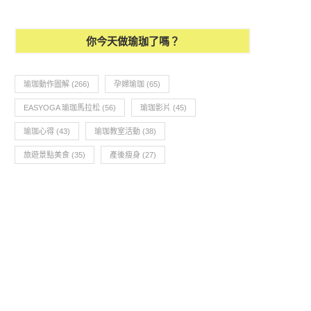
你今天做瑜珈了嗎？
瑜珈動作圖解
(266)
孕婦瑜珈
(65)
EASYOGA 瑜珈馬拉松
(56)
瑜珈影片
(45)
瑜珈心得
(43)
瑜珈教室活動
(38)
瑜珈教學131-下半身雕塑-彼拉提斯抗力球
旅遊景點美食
(35)
產後瘦身
(27)
探索身體工作坊 WORKSHOP【
化髖部】