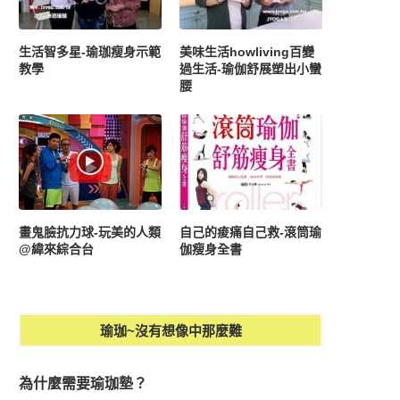
生活智多星-瑜珈瘦身示範
美味生活howliving百變
教學
過生活-瑜伽舒展塑出小蠻
腰
畫鬼臉抗力球-玩美的人類
自己的痠痛自己救-滾筒瑜
@緯來綜合台
伽瘦身全書
瑜珈~沒有想像中那麼難
為什麼需要瑜珈墊？