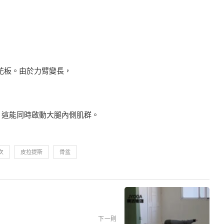
向天花板。由於力臂變長，
，這能同時啟動大腿內側肌群。
次
皮拉提斯
骨盆
下一則