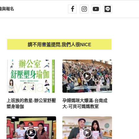
驗與報名
請不用害羞提問,我們人很NICE
上班族的救星-辦公室舒壓
孕婦媽咪大爆滿-台南成
塑身瑜伽
大-可貝可媽媽教室