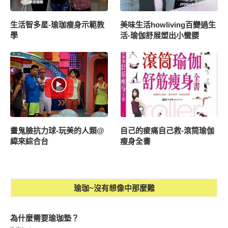
生活智多星-瑜珈瘦身示範教
美味生活howliving百變過生
學
活-瑜伽舒展塑出小蠻腰
畫鬼臉抗力球-玩美的人類@
自己的痠痛自己救-滾筒瑜伽
緯來綜合台
瘦身全書
瑜珈~沒有想像中那麼難
為什麼需要瑜珈墊？