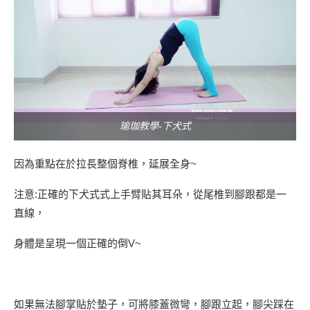
瑜珈教學-下犬式
因為重點在於拉長整個脊椎，延展全身~
注意:正確的下犬式式上手臂貼其耳朵，從尾椎到腳跟都是一
直線，
身體是呈現一個正確的倒V~
如果無法腳掌貼於墊子，可將膝蓋微彎，腳跟立起，腳尖踩在