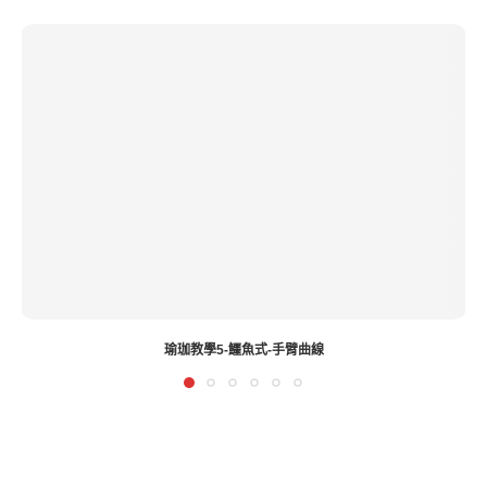
瑜珈教學72-腿部雕塑