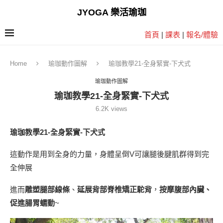
JYOGA 樂活瑜珈
首頁
|
課表
|
報名/體驗
Home
瑜珈動作圖解
瑜珈教學21-全身緊實-下犬式
瑜珈動作圖解
瑜珈教學21-全身緊實-下犬式
6.2K
views
瑜珈教學21-全身緊實-下犬式
這動作是用到全身的力量，身體呈倒V可讓腿後腱肌群得到完
全伸展
進而
雕塑腿部線條
、
延展背部脊椎矯正駝背
，
按摩腹部內臟、
促進腸胃蠕動
~