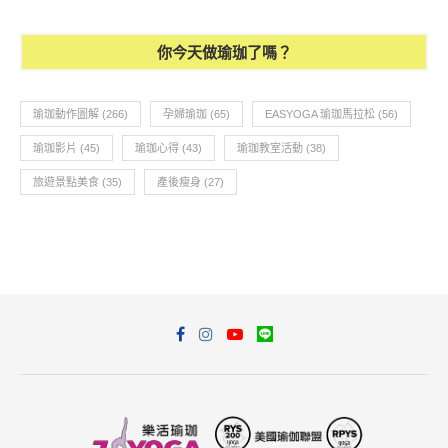
你今天做瑜珈了嗎？
瑜珈動作圖解
(266)
孕婦瑜珈
(65)
EASYOGA 瑜珈馬拉松
(56)
瑜珈影片
(45)
瑜珈心得
(43)
瑜珈教室活動
(38)
旅遊景點美食
(35)
產後瘦身
(27)