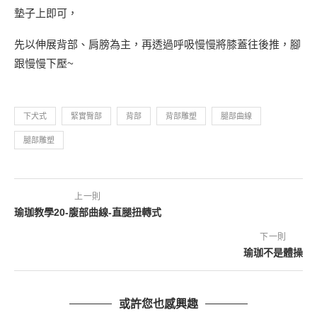
墊子上即可，
先以伸展背部、肩膀為主，再透過呼吸慢慢將膝蓋往後推，腳
跟慢慢下壓~
下犬式
緊實臀部
背部
背部雕塑
腿部曲線
腿部雕塑
上一則
瑜珈教學20-腹部曲線-直腿扭轉式
下一則
瑜珈不是體操
或許您也感興趣