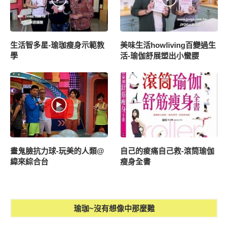
生活智多星-瑜珈瘦身示範教
美味生活howliving百變過生
學
活-瑜伽舒展塑出小蠻腰
畫鬼臉抗力球-玩美的人類@
自己的痠痛自己救-滾筒瑜伽
緯來綜合台
瘦身全書
瑜珈~沒有想像中那麼難