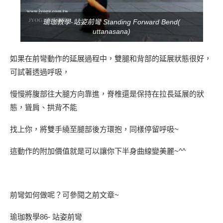
瑜珈教學-站姿前彎 Standing Forward Bend(
uttanasana)
如果在前彎動作的延展過程中，雙腿和背部的延展狀態很好，
可試著透過呼吸，
慢慢將腹部往大腿方向靠進，脊椎還是保持在拉長延展的狀
態，聳肩、拱背不能
找上你，將雙手繞至腿部後方環抱，同樣停留呼吸~
這動作的附加價值就是可以讓你下半身曲線變美麗~^^
前彎如何做呢？可參閱之前文章~
瑜珈教學86- 站姿前彎