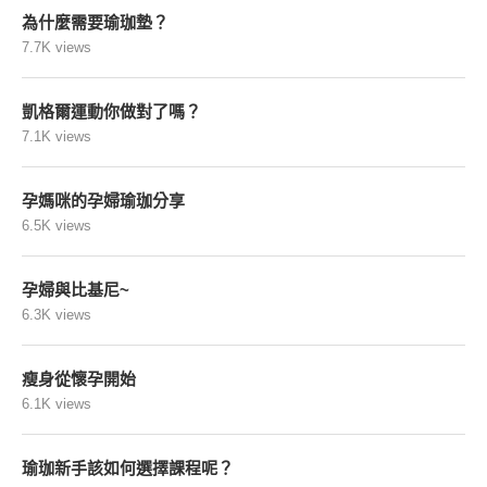
為什麼需要瑜珈墊？
7.7K views
凱格爾運動你做對了嗎？
7.1K views
孕媽咪的孕婦瑜珈分享
6.5K views
孕婦與比基尼~
6.3K views
瘦身從懷孕開始
6.1K views
瑜珈新手該如何選擇課程呢？