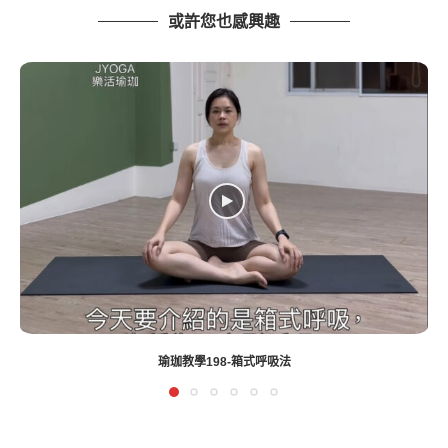
或許您也感興趣
瑜珈教學99-棒式-鱷魚式-上犬式流動(冬季減肥)