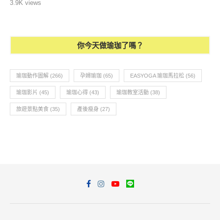
3.9K views
你今天做瑜珈了嗎？
瑜珈動作圖解
(266)
孕婦瑜珈
(65)
EASYOGA 瑜珈馬拉松
(56)
瑜珈影片
(45)
瑜珈心得
(43)
瑜珈教室活動
(38)
旅遊景點美食
(35)
產後瘦身
(27)