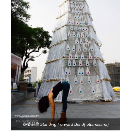
站姿前彎 Standing Forward Bend( uttanasana)