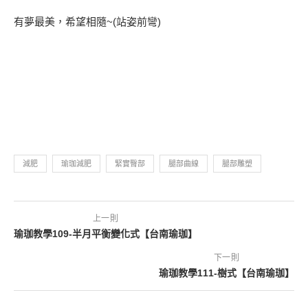
有夢最美，希望相隨~(站姿前彎)
減肥
瑜珈減肥
緊實臀部
腿部曲線
腿部雕塑
上一則
瑜珈教學109-半月平衡變化式【台南瑜珈】
下一則
瑜珈教學111-樹式【台南瑜珈】