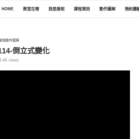
HOME
教室在哪
我是誰呢
課程資訊
動作圖解
預約體
瑜珈動作圖解
14-倒立式變化
4.4K
views