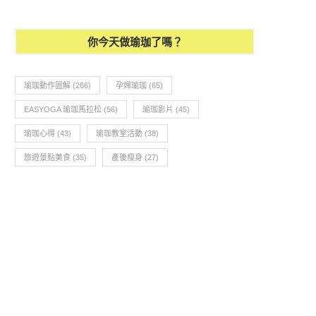
你今天做瑜珈了嗎？
瑜珈動作圖解
(266)
孕婦瑜珈
(65)
EASYOGA 瑜珈馬拉松
(56)
瑜珈影片
(45)
瑜珈心得
(43)
瑜珈教室活動
(38)
旅遊景點美食
(35)
產後瘦身
(27)