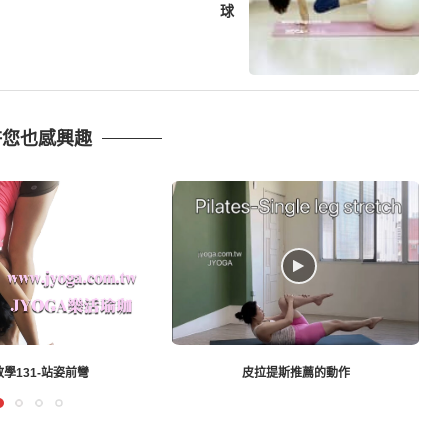
球
許您也感興趣
提斯推薦的動作
瑜珈教學120-手臂、肩頸伸展