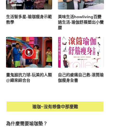
生活智多星-瑜珈瘦身示範
美味生活howliving百變
教學
過生活-瑜伽舒展塑出小蠻
腰
畫鬼臉抗力球-玩美的人類
自己的痠痛自己救-滾筒瑜
@緯來綜合台
伽瘦身全書
瑜珈~沒有想像中那麼難
為什麼需要瑜珈墊？