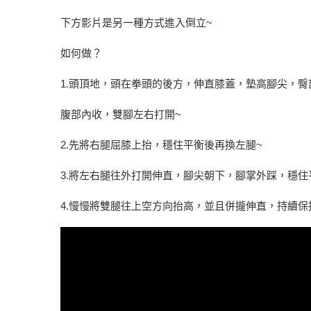
下方影片是另一種方式進入倒立~
如何做？
1.頭頂地，頭在拳頭的後方，伸直膝蓋，墊高腳尖，
腹部內收，雙腳左右打開~
2.先將右腿屈膝上抬，穩住平衡後再換左腿~
3.將左右腿往外打開伸直，腳尖朝下，腳掌外踩，穩住
4.慢慢將雙腿往上空方向抬高，並且併攏伸直，持續保