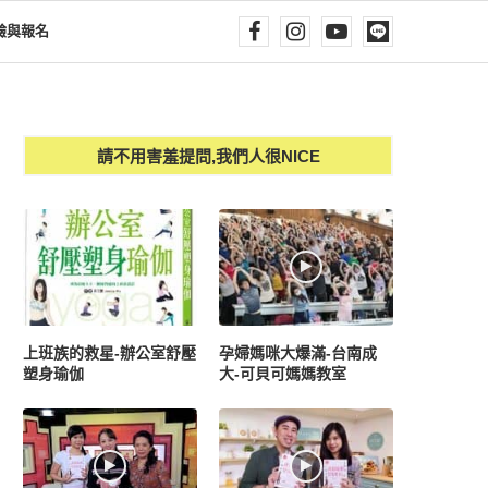
驗與報名
請不用害羞提問,我們人很NICE
上班族的救星-辦公室舒壓
孕婦媽咪大爆滿-台南成
塑身瑜伽
大-可貝可媽媽教室