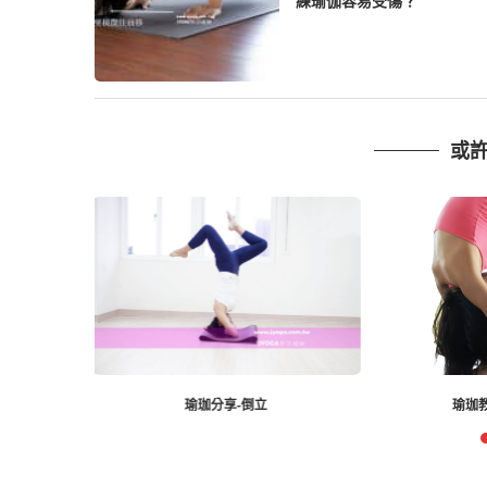
練瑜伽容易受傷？
或
瑜珈教學131-站姿前彎
皮拉