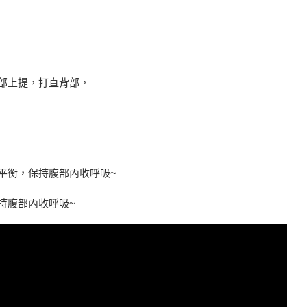
臀部上提，打直背部，
平衡，保持腹部內收呼吸~
持腹部內收呼吸~