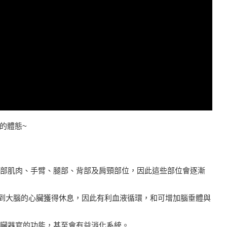
的體態~
到腹部肌肉、手臂、腿部、背部及肩頸部位，因此這些部位會逐漸
送到大腦的心臟獲得休息，因此有利血液循環，和可增加腦垂體與
內臟器官的功能，甚至會有益消化系統。