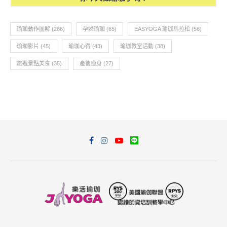
瑜珈動作圖解
(266)
孕婦瑜珈
(65)
EASYOGA 瑜珈馬拉松
(56)
瑜珈影片
(45)
瑜珈心得
(43)
瑜珈教室活動
(38)
旅遊景點美食
(35)
產後瘦身
(27)