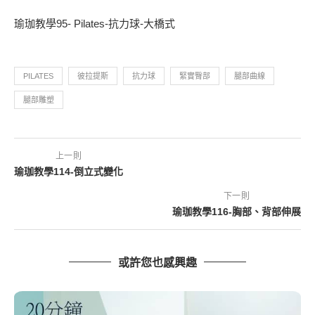
瑜珈教學95- Pilates-抗力球-大橋式
PILATES
彼拉提斯
抗力球
緊實臀部
腿部曲線
腿部雕塑
上一則
瑜珈教學114-倒立式變化
下一則
瑜珈教學116-胸部、背部伸展
或許您也感興趣