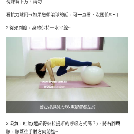
視線看下方，請勿
看抗力球阿~(如果您想滾球的話，可一直看，沒關係!!><)
2.從頭到腳，身體保持一水平線~
彼拉提斯抗力球-單腳屈膝往前
3.吸氣，吐氣(還記得彼拉提斯的呼吸方式嗎？)，將右腳屈
膝，膝蓋往手肘方向前進~