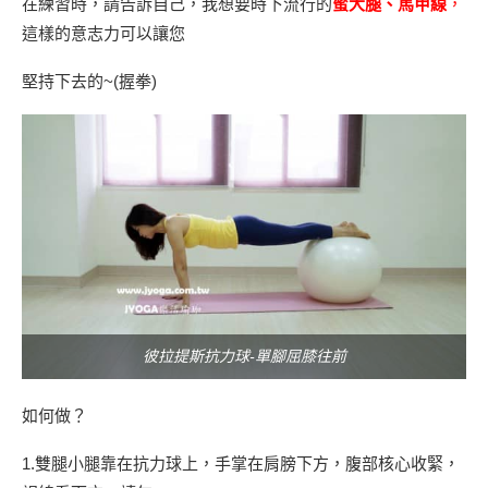
在練習時，請告訴自己，我想要時下流行的
蜜大腿、馬甲線
，
這樣的意志力可以讓您
堅持下去的~(握拳)
彼拉提斯抗力球-單腳屈膝往前
如何做？
1.雙腿小腿靠在抗力球上，手掌在肩膀下方，腹部核心收緊，