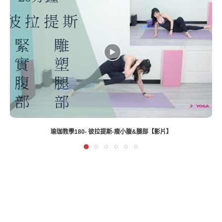
瑜珈教學157-緊實臀部-牛面式【瑜珈影片】