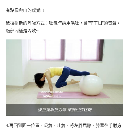
有點像爬山的感覺!!!
彼拉提斯的呼吸方式：吐氣時請用嘴吐，會有”ㄒㄩ”的音聲，
腹部同樣是內收~
彼拉提斯抗力球-單腳屈膝往前
4.再回到圖一位置，吸氣，吐氣，將左腳屈膝，膝蓋往手肘方