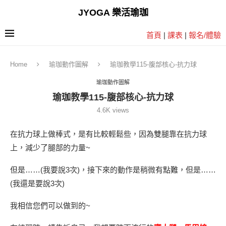
JYOGA 樂活瑜珈
首頁
|
課表
|
報名/體驗
Home
瑜珈動作圖解
瑜珈教學115-腹部核心-抗力球
瑜珈動作圖解
瑜珈教學115-腹部核心-抗力球
4.6K
views
在抗力球上做棒式，是有比較輕鬆些，因為雙腿靠在抗力球
上，減少了腿部的力量~
但是……(我要說3次)，接下來的動作是稍微有點難，但是……
(我還是要說3次)
我相信您們可以做到的~