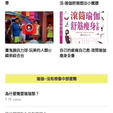
學
活-瑜伽舒展塑出小蠻腰
畫鬼臉抗力球-玩美的人類@
自己的痠痛自己救-滾筒瑜伽
緯來綜合台
瘦身全書
瑜珈~沒有想像中那麼難
為什麼需要瑜珈墊？
7.7K views