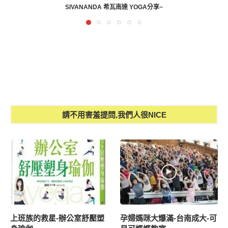
揪好友做瑜伽・雙重美好再加碼！