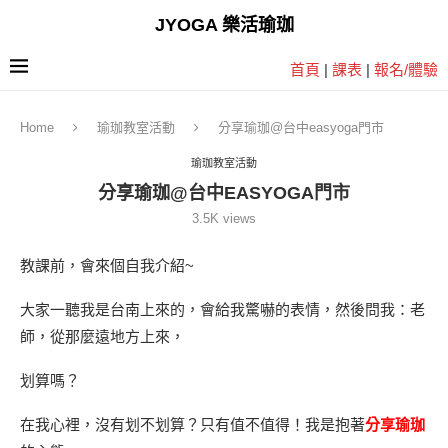
JYOGA 樂活瑜珈
首頁
|
課表
|
報名/體驗
Home
瑜珈教室活動
分享瑜珈@台中easyoga門市
瑜珈教室活動
分享瑜珈@台中EASYOGA門市
3.5K
views
教課前，會來個自我介紹~
大家一聽我是台南上來的，會給我驚嚇的表情，然後問我：老
師，從那麼遠地方上來，
划算嗎？
在我心裡，沒有划不划算？只有值不值得！我是抱著
分享瑜珈