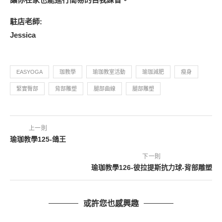
駐店老師:
Jessica
EASYOGA
珈教學
瑜珈教室活動
瑜珈減肥
瘦身
緊實臀部
背部雕塑
腿部曲線
腿部雕塑
上一則
瑜珈教學125-鴿王
下一則
瑜珈教學126-彼拉提斯抗力球-背部雕塑
或許您也感興趣