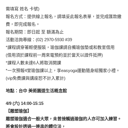
需填寫 姓名 卡號)
報名方式：提供線上報名，請填妥此報名表單，並完成匯款繳
費，即完成報名。
報名期間：即日起 至 額滿為止
活動洽詢專線：(02) 2970-5930 #39
*課程請穿著輕便服裝，瑜伽課請自備瑜伽墊或和教室借用
(借用須於課程前一周來電預約並於當天以證件抵押)
*課程人數未達6人將取消開課
*一次預報4堂瑜伽課以上，享easyoga運動隨身組獨家小禮。
(vip免費課與講座恕不計入累計)
地點：台中 美術園道生活概念館
4/9 (六) 14:00-15:15
【雕塑瑜伽】
雕塑瑜伽適合一般大眾，未曾接觸過瑜伽的人亦可加入練習。
將會設計透過一連串的體位法，