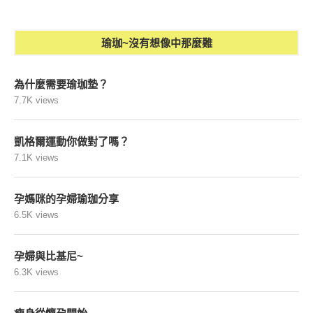
生活智多星-瑜珈瘦身示範教
美味生活howliving百變過生
學
活-瑜伽舒展塑出小蠻腰
畫鬼臉抗力球-玩美的人類@
自己的痠痛自己救-滾筒瑜伽
緯來綜合台
瘦身全書
瑜珈~沒有想像中那麼難
為什麼需要瑜珈墊？
7.7K views