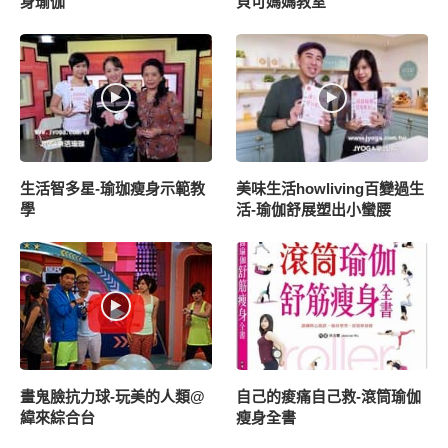
請不用害羞提問,我們人很NICE
上班族的救星-辦公室舒壓塑
孕婦媽咪大爆滿-台南成大-可
身瑜伽
貝可媽媽教室