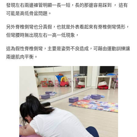
發現左右兩邊褲管明顯一長一短，長的那邊容易踩到 ， 這有
可能是高低骨盆問題。
另外脊椎側彎也分真假，也就是外表看起來有脊椎側彎情形，
但彎腰時無出現左右一高一低現象，
這為假性脊椎側彎，主要是姿勢不良造成，可藉由運動訓練讓
兩邊肌肉平衡。