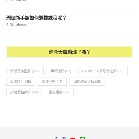
瑜珈新手該如何選擇課程呢？
3.9K views
你今天做瑜珈了嗎？
瑜珈動作圖解
(266)
孕婦瑜珈
(65)
EASYOGA 瑜珈馬拉松
(56)
瑜珈影片
(45)
瑜珈心得
(43)
瑜珈教室活動
(38)
旅遊景點美食
(35)
產後瘦身
(27)