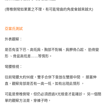
(脊椎側彎如果置之不理，有可能彎曲的角度會越來越大)
亞當氏測試
外表觀察：
是否有歪下巴、高低肩、胸部不對稱、肩胛骨凸起、 肋骨變
形 、骨盆高低差……等情形。
彎腰檢視：
往前彎腰大約90度，雙手合併下垂放在雙膝中間 ， 膝蓋伸
直，觀察背部是否有一高一低，如有出現此情形 ，
可能是脊椎側彎，但仍必須透過X光檢查才能確診。 另一個簡
單的觀察方法是，穿褲子時，