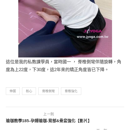
這位是我的私教課學員，當時國一 ， 脊椎側彎伴隨旋轉，角
度為上22度，下30度，這2年來的矯正角度皆已下降。
伸展
核心
脊椎側彎
脊椎強化
上一則
瑜珈教學185-孕婦瑜珈-背部&骨盆強化【影片】