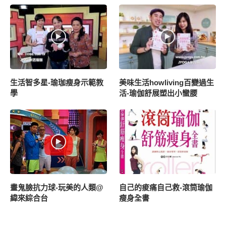
生活智多星-瑜珈瘦身示範教
美味生活howliving百變過生
學
活-瑜伽舒展塑出小蠻腰
畫鬼臉抗力球-玩美的人類@
自己的痠痛自己救-滾筒瑜伽
緯來綜合台
瘦身全書