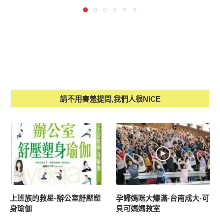
請不用害羞提問,我們人很NICE
上班族的救星-辦公室舒壓塑
孕婦媽咪大爆滿-台南成大-可
身瑜伽
貝可媽媽教室