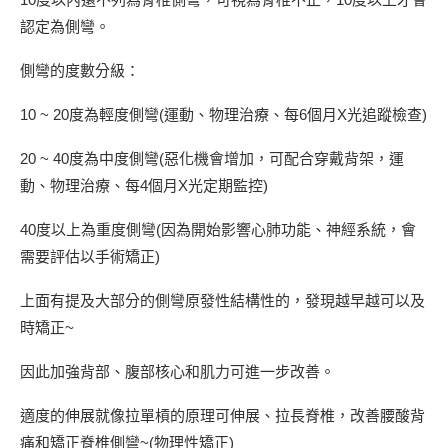
認定為側彎。
側彎的度數分級：
10 ~ 20度為輕度側彎(運動、物理治療、每6個月X光追蹤檢查)
20 ~ 40度為中度側彎(惡化機會增加，可配合穿戴背架，運
動、物理治療、每4個月X光定期監控)
40度以上為重度側彎(因為開始影響心肺功能、神經系統，會
需要評估以手術矯正)
上面有提及大部分的側彎原發性結構性的，發現越早越可以及
時矯正~
因此加強背部、腹部核心和肌力可進一步改善。
適度的伸展就像拉單槓的原理可伸展、拉長脊椎，改善腰酸背
痛和矯正脊椎側彎~(物理性矯正)